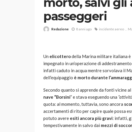
morto, salvi gli 
passeggeri
Redazione
8 anni ago
incidente aereo
Ma
Un
elicottero
della Marina militare italiana è
VARIE
impegnato in un’operazione di addestramento
Robot tagliaerba: 
infatti caduto in acqua mentre sorvolava il 
scegliere per il tu
dell’equipaggio
è morto durante l’ammaragg
god
1 anno ago
Secondo quanto si apprende da fonti vicine al 
nave “Borsini
” e stava eseguendo una
“attivi
quota: al momento, tuttavia, sono ancora
sco
accertamenti di rito per capire quale possa es
potuto avere
esiti ancora più gravi
: infatti,
tempestivamente in salvo dai
mezzi di socco