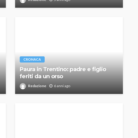
CRONACA
Paura in Trentino: padre e figlio
feriti da un orso
Redazione
6 anni ago