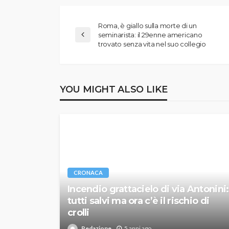
Roma, è giallo sulla morte di un
seminarista: il 29enne americano
trovato senza vita nel suo collegio
YOU MIGHT ALSO LIKE
CRONACA
Incendio grattacielo di via Antonini:
tutti salvi ma ora c’è il rischio di
crolli
Redazione
5 anni ago