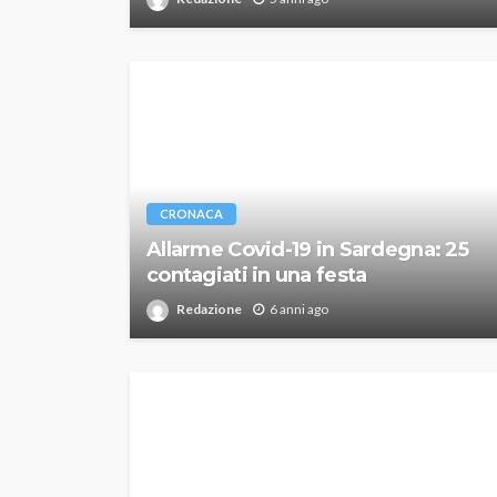
CRONACA
Allarme Covid-19 in Sardegna: 25
contagiati in una festa
Redazione
6 anni ago