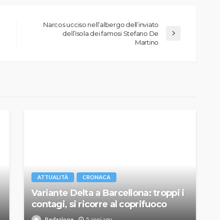
Narcos ucciso nell’albergo dell’inviato
dell’Isola dei famosi Stefano De
Martino
ATTUALITÀ
CRONACA
Variante Delta a Barcellona: troppi i
contagi, si ricorre al coprifuoco
Redazione
5 anni ago