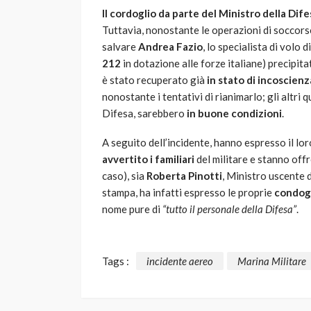
Il cordoglio da parte del Ministro della Dife
Tuttavia, nonostante le operazioni di soccorso
salvare
Andrea Fazio
, lo specialista di volo
212
in dotazione alle forze italiane) precipita
è stato recuperato già
in stato di incoscienz
nonostante i tentativi di rianimarlo; gli altri
Difesa, sarebbero
in buone condizioni
.
A seguito dell’incidente, hanno espresso il lor
avvertito i familiari
del militare e stanno offr
caso), sia
Roberta Pinotti
, Ministro uscente 
stampa, ha infatti espresso le proprie
condog
nome pure di
“tutto il personale della Difesa”
.
Tags :
incidente aereo
Marina Militare