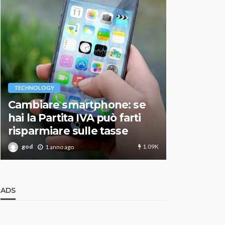
VARIE
TECHNOLOGY
Migliori r
Cambiare smartphone: se
guida agg
hai la Partita IVA può farti
scegliere
risparmiare sulle tasse
perfetto
1.09K
god
god
1 anno ago
1 an
ADS