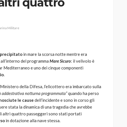
altri quattro
rina Militare
AUTO
SPORT
MG alle Final 8 di Coppa
Davis: tennis mondiale e
precipitato
in mare la scorsa notte mentre era
passione per
 all’interno del programma
Mare Sicuro
: il velivolo è
quale
l’automobilismo
Mar Mediterraneo e uno dei cinque componenti
o prato
abbracciano la stessa causa
io
.
784
579
god
9 mesi ago
Ministero della Difesa, l’elicottero era imbarcato sulla
tà addestrativa notturna programmata”
quando ha perso
nosciute le cause
dell’incidente e sono in corso gli
sere stata la dinamica di una tragedia che avrebbe
 gli altri quattro passeggeri sono stati portati
rso
in dotazione alla nave stessa.