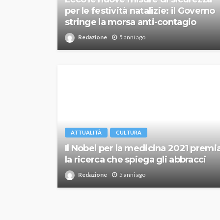
per le festività natalizie: il Governo
stringe la morsa anti-contagio
Redazione
5 anni ago
ATTUALITÀ
CULTURA
Il Nobel per la medicina 2021 premi
la ricerca che spiega gli abbracci
Redazione
5 anni ago