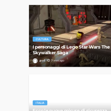
CULTURA
I personaggi di Lego Star Wars The
Skywalker Saga
god
3 anni ago
ITALIA
Ecco le nuove misure di sicurezza