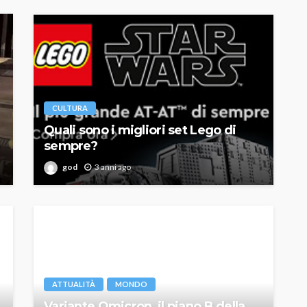
CULTURA
Quali sono i migliori set Lego di
sempre?
god
3 anni ago
ATTUALITÀ
MONDO
Variante Omicron, il piano B della