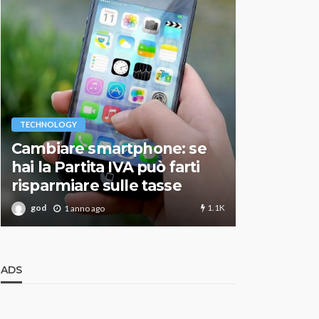
VARIE
TECHNOLOGY
Migliori r
Cambiare smartphone: se
guida agg
hai la Partita IVA può farti
scegliere
risparmiare sulle tasse
perfetto
1.1K
god
god
1 anno ago
1 an
ADS