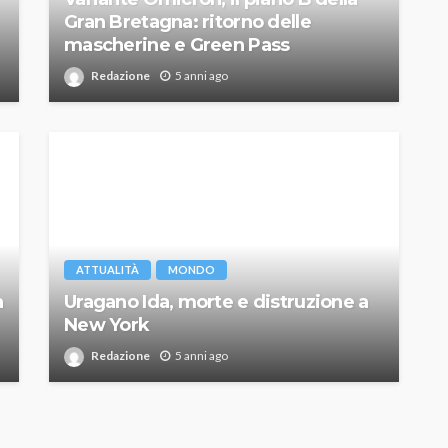
Gran Bretagna: ritorno delle
mascherine e Green Pass
Redazione
5 anni ago
ATTUALITÀ
MONDO
a
Uragano Ida, morte e distruzione a
New York
Redazione
5 anni ago