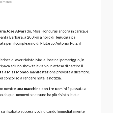
apimento
ria Jose Alvarado
, Miss Honduras ancora in carica, e
AUTO
SPORT
 Santa Barbara, a 200 km a nord di Tegucigalpa
MG alle Final 8 di Coppa
ta per il compleanno di Plutarco Antonio Ruiz, il
Davis: tennis mondiale e
passione per
quale
l’automobilismo
risce di aver rivisto Maria Jose nel pomeriggio, in
o prato
abbracciano la stessa causa
ipava ad uno show televisivo in attesa di partire il
ta a Miss Mondo,
manifestazione prevista a dicembre.
786
583
god
9 mesi ago
l concorso a rendere nota la notizia.
rno mentre
una macchina con tre uomini
è passata a
ma da quel momento nessuno ha più rivisto le due
sa il sabato successivo, indicando immediatamente