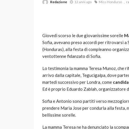
Redazione
12 anni ago
Miss Honduras
r
Giovedì scorso le due giovanissime sorelle
Ma
Sofia, avevano preso accordi per ritrovarsi a
(Honduras), alla festa di compleanno organizza
ventottenne fidanzato di Sofia.
VARIE
Robot tagliaerba: 
Lo testimonia la mamma Teresa Munoz, che rife
scegliere per il tu
arrivo dalla capitale, Tegucigalpa, dove partec
martedì successivo per Londra, come
candida
god
1 anno ago
Ed è proprio Eduardo Zablah, organizzatore de
Sofia e Antonio sono partiti verso mezzogio
prendere Maria Jose per condurla alla festa, 
bellissime sorelle.
La mamma Teresa ne ha denunciato la scompar