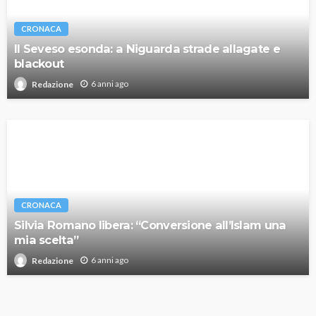
CRONACA
Il Seveso esonda: a Niguarda strade allagate e
blackout
6 anni ago
Redazione
CRONACA
Silvia Romano libera: “Conversione all’Islam una
mia scelta”
6 anni ago
Redazione