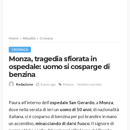
Home
Attualità
Cronaca
CRONACA
Monza, tragedia sfiorata in
ospedale: uomo si cosparge di
benzina
8 anni ago
Monza
tentato suicidio
Redazione
Paura all’interno dell’
ospedale San Gerardo
, a
Monza
,
dove nella serata di ieri un
uomo di 50 anni
, di nazionalità
italiana, si è cosparso di benzina per poi brandire in mano
un accendino,
minacciando di
darsi fuoco
. Il signore di