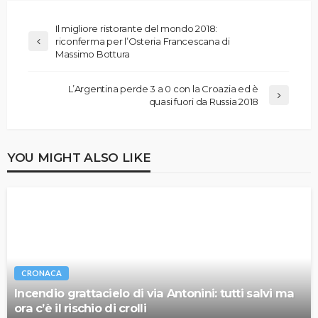
Il migliore ristorante del mondo 2018:
riconferma per l’Osteria Francescana di
Massimo Bottura
L’Argentina perde 3 a 0 con la Croazia ed è
quasi fuori da Russia 2018
YOU MIGHT ALSO LIKE
CRONACA
Incendio grattacielo di via Antonini: tutti salvi ma
ora c’è il rischio di crolli