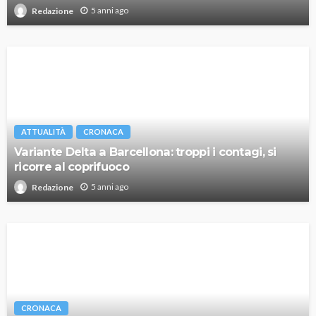
5 anni ago
Redazione
ATTUALITÀ
CRONACA
Variante Delta a Barcellona: troppi i contagi, si
ricorre al coprifuoco
5 anni ago
Redazione
CRONACA