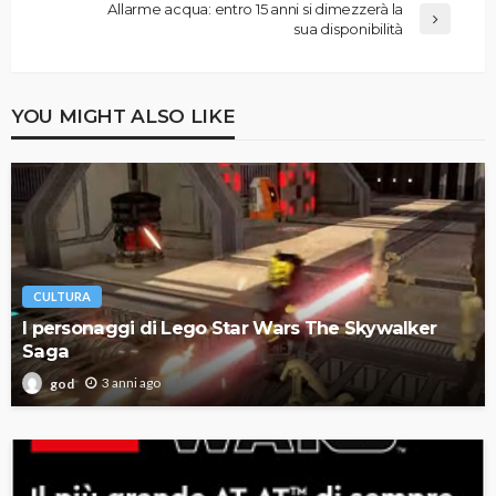
Allarme acqua: entro 15 anni si dimezzerà la
sua disponibilità
YOU MIGHT ALSO LIKE
CULTURA
I personaggi di Lego Star Wars The Skywalker
Saga
3 anni ago
god