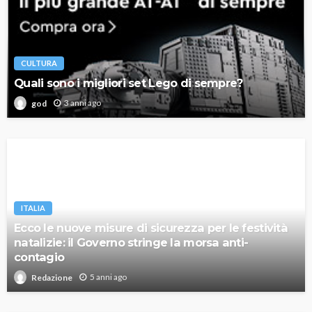
CULTURA
Quali sono i migliori set Lego di sempre?
3 anni ago
god
ITALIA
Ecco le nuove misure di sicurezza per le festività
natalizie: il Governo stringe la morsa anti-
contagio
5 anni ago
Redazione