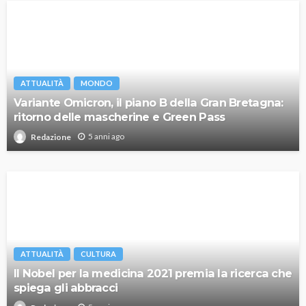
ATTUALITÀ
MONDO
Variante Omicron, il piano B della Gran Bretagna:
ritorno delle mascherine e Green Pass
5 anni ago
Redazione
ATTUALITÀ
CULTURA
Il Nobel per la medicina 2021 premia la ricerca che
spiega gli abbracci