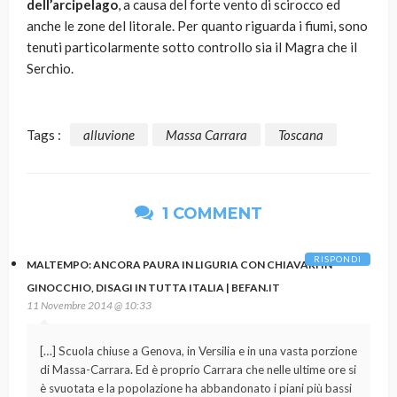
dell’arcipelago
, a causa del forte vento di scirocco ed
anche le zone del litorale. Per quanto riguarda i fiumi, sono
tenuti particolarmente sotto controllo sia il Magra che il
Serchio.
Tags :
alluvione
Massa Carrara
Toscana
1 COMMENT
RISPONDI
MALTEMPO: ANCORA PAURA IN LIGURIA CON CHIAVARI IN
GINOCCHIO, DISAGI IN TUTTA ITALIA | BEFAN.IT
11 Novembre 2014 @ 10:33
[…] Scuola chiuse a Genova, in Versilia e in una vasta porzione
di Massa-Carrara. Ed è proprio Carrara che nelle ultime ore si
è svuotata e la popolazione ha abbandonato i piani più bassi