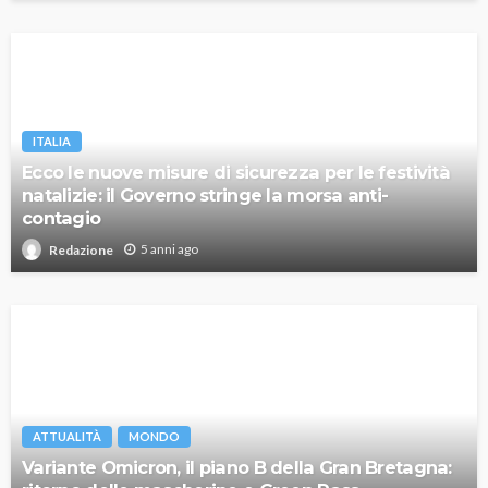
ITALIA
Ecco le nuove misure di sicurezza per le festività
natalizie: il Governo stringe la morsa anti-
contagio
5 anni ago
Redazione
ATTUALITÀ
MONDO
Variante Omicron, il piano B della Gran Bretagna: