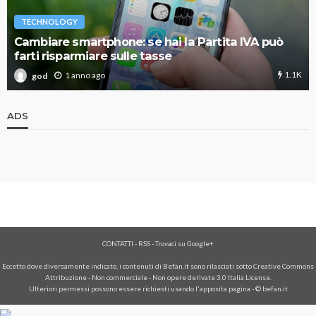
TECHNOLOGY
Cambiare smartphone: se hai la Partita IVA può
farti risparmiare sulle tasse
1.1K
1 anno ago
god
ADS
CONTATTI
-
RSS
-
Trovaci su Google+
Eccetto dove diversamente indicato, i contenuti di Befan.it sono rilasciati sotto Creative Commons
Attribuzione - Non commerciale - Non opere derivate 3.0 Italia License.
Ulteriori permessi possono essere richiesti usando l'
apposita pagina
- © befan.it