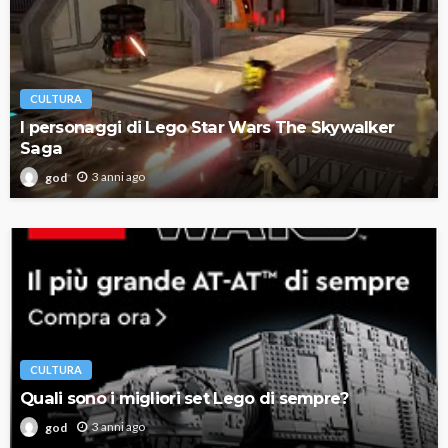
CULTURA
I personaggi di Lego Star Wars The Skywalker
Saga
3 anni ago
god
CULTURA
Quali sono i migliori set Lego di sempre?
3 anni ago
god