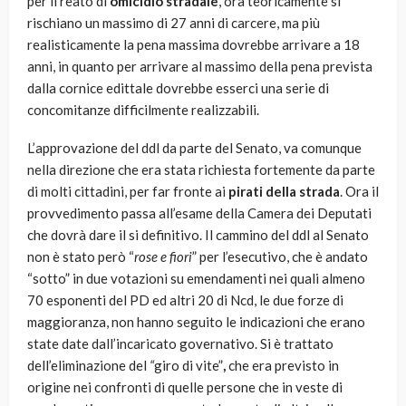
per il reato di
omicidio stradale
, ora teoricamente si
rischiano un massimo di 27 anni di carcere, ma più
realisticamente la pena massima dovrebbe arrivare a 18
anni, in quanto per arrivare al massimo della pena prevista
dalla cornice edittale dovrebbe esserci una serie di
concomitanze difficilmente realizzabili.
L’approvazione del ddl da parte del Senato, va comunque
nella direzione che era stata richiesta fortemente da parte
di molti cittadini, per far fronte ai
pirati della strada
. Ora il
provvedimento passa all’esame della Camera dei Deputati
che dovrà dare il si definitivo. Il cammino del ddl al Senato
non è stato però “
rose e fiori
” per l’esecutivo, che è andato
“sotto” in due votazioni su emendamenti nei quali almeno
70 esponenti del PD ed altri 20 di Ncd, le due forze di
maggioranza, non hanno seguito le indicazioni che erano
state date dall’incaricato governativo. Si è trattato
dell’eliminazione del
“
giro di vite”
,
che era previsto in
origine nei confronti di quelle persone che in veste di