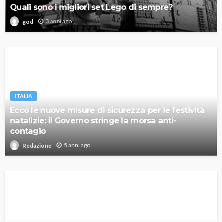
Quali sono i migliori set Lego di sempre?
3 anni ago
god
ITALIA
Ecco le nuove misure di sicurezza per le festività
natalizie: il Governo stringe la morsa anti-
contagio
5 anni ago
Redazione