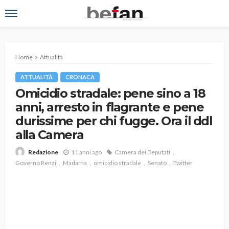
Home
Attualità
ATTUALITÀ
CRONACA
Omicidio stradale: pene sino a 18
anni, arresto in flagrante e pene
durissime per chi fugge. Ora il ddl
alla Camera
11 anni ago
Camera dei Deputati
Redazione
Governo Renzi
Madama
omicidio stradale
Senato
Twitter