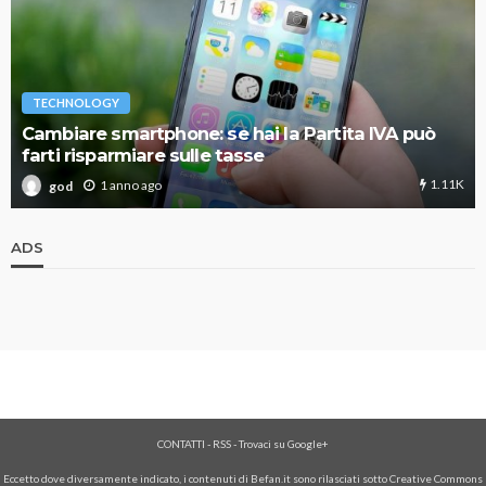
TECHNOLOGY
Cambiare smartphone: se hai la Partita IVA può
farti risparmiare sulle tasse
1.11K
1 anno ago
god
ADS
CONTATTI
-
RSS
-
Trovaci su Google+
Eccetto dove diversamente indicato, i contenuti di Befan.it sono rilasciati sotto Creative Commons