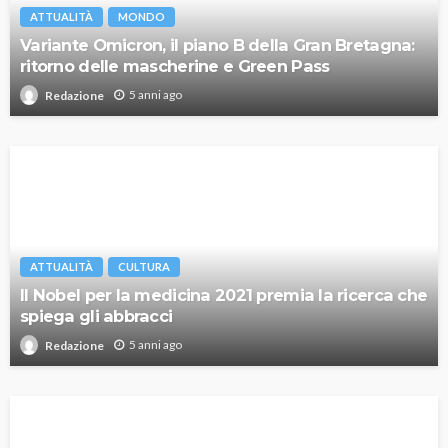
ATTUALITÀ
MONDO
Variante Omicron, il piano B della Gran Bretagna:
ritorno delle mascherine e Green Pass
5 anni ago
Redazione
ATTUALITÀ
CULTURA
Il Nobel per la medicina 2021 premia la ricerca che
spiega gli abbracci
5 anni ago
Redazione