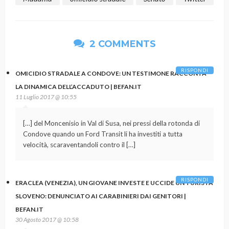
2 COMMENTS
RISPONDI
OMICIDIO STRADALE A CONDOVE: UN TESTIMONE RACCONTA
LA DINAMICA DELL’ACCADUTO | BEFAN.IT
11 Luglio 2017 @ 10:55
[…] del Moncenisio in Val di Susa, nei pressi della rotonda di
Condove quando un Ford Transit li ha investiti a tutta
velocità, scaraventandoli contro il […]
RISPONDI
ERACLEA (VENEZIA), UN GIOVANE INVESTE E UCCIDE UN TURISTA
SLOVENO: DENUNCIATO AI CARABINIERI DAI GENITORI |
BEFAN.IT
30 Agosto 2017 @ 10:58