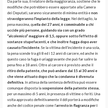
Da parte sua, il relatore della maggioranza, sostiene che le
modifiche che potrebbero essere apportate alla Camera
dei Deputati, saranno sicuramente di minima entità e
non
stravolgeranno
l’impianto della legge
. Nel dettaglio, la
pena massima, qu
ella dei 27 anni, è comminabile a chi
uccide più persone, guidando sia con un grado
“alcolemico” maggiore di 1,5, oppure sotto l’effetto di
sostanze stupefacenti, e che inoltre fugga dopo aver
causato l’incidente
. Se la vittima dell’incidente è una sola,
la pena scende tra gli 8 ed i 12 anni di carcere, ed anche in
questo caso la fuga è un’aggravante che può far salire la
pena fino a 18 anni. Oltre al carcere è previsto anche il
ritiro della patente, che può andare dai 15 ai 30 anni e
che viene attuato dopo che la condanna è divenuta
definitiva
. In attesa della sentenza definitiva può essere
comunque disposta la
sospensione della patente stessa
,
per un massimo di 5 anni, in presenza di vittime o feriti. Una
volta approvato definitivamente il ddl porterà a modifiche
anche del codice penale come l’
arresto in flagranza per i