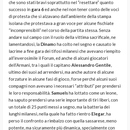
che sono stati bravi soprattutto nel “resettare” quanto
successo in
gara 6
ed anche nel non tener conto delle voci
di protesta che si alzavano dall’ambiente della stampa
isolana che protestava a gran voce per alcune fischiate
“incomprensibili” nel corso della partita stessa. Senza
andare sul campo con il ruolo della vittima sacrificale, ne
lamentandosi, la
Dinam
o ha colto nel segno e causato le
lacrime a fine gara dei tifosi milanesi che avevano riempito
all’inverosimile il Forum, ed anche di alcuni giocatori
dell’Armani, tra i quali il capitano
Alessandro Gentile
,
ultimo dei suoi ad arrendersi, ma anche autore di alcune
forzature in alcune fasi di gioco, forse perché alcuni suoi
compagni non avevano i necessari “attributi” per prendersi
le loro responsabilità.
Samuels
ha lottato come un leone,
ha saputo prendersi una serie importante di tiri liberi, con
un totale di 25 punti messi a segno, ma la batteria dei
lunghi milanesi, nella quale ha fatto rientro
Elegar
, ha
perso il confronto a rimbalzo con quella sassarese, meno
potente, ma sicuramente più dinamica, specialmente con