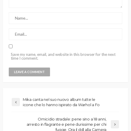
Save my name, email, and website in this browser for the next
time I comment.
Mika canta nel suo nuovo album tutte le
icone che lo hanno ispirato da Warhol a Fo
Omicidio stradale: pene sino a 18 anni,
arresto in flagrante e pene durissime per chi
fugge. Ora il ddl alla Camera