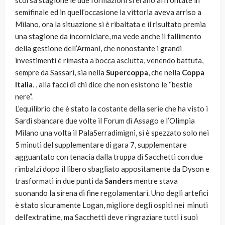
scorsa stagione le due formazioni si erano affrontate in
semifinale ed in quell’occasione la vittoria aveva arriso a
Milano, ora la situazione si è ribaltata e il risultato premia
una stagione da incorniciare, ma vede anche il fallimento
della gestione dell’Armani, che nonostante i grandi
investimenti è rimasta a bocca asciutta, venendo battuta,
sempre da Sassari, sia nella
Supercoppa
, che nella
Coppa
Italia
. , alla facci di chi dice che non esistono le “bestie
nere”.
L’equilibrio che è stato la costante della serie che ha visto i
Sardi sbancare due volte il Forum di Assago e l’Olimpia
Milano una volta il PalaSerradimigni, si è spezzato solo nei
5 minuti del supplementare di gara 7, supplementare
agguantato con tenacia dalla truppa di Sacchetti con due
rimbalzi dopo il libero sbagliato appositamente da Dyson e
trasformati in due punti da
Sanders
mentre stava
suonando la sirena di fine regolamentari. Uno degli artefici
è stato sicuramente Logan, migliore degli ospiti nei minuti
dell’extratime, ma Sacchetti deve ringraziare tutti i suoi