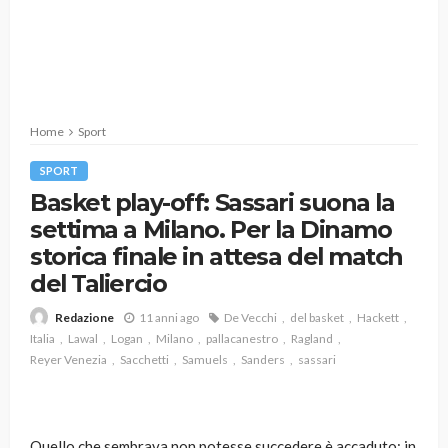
Home
Sport
SPORT
Basket play-off: Sassari suona la
settima a Milano. Per la Dinamo
storica finale in attesa del match
del Taliercio
11 anni ago
De Vecchi
del basket
Hackett
Redazione
Italia
Lawal
Logan
Milano
pallacanestro
Ragland
Reyer Venezia
Sacchetti
Samuels
Sanders
sassari
Quello che sembrava non potesse succedere è accaduto: in