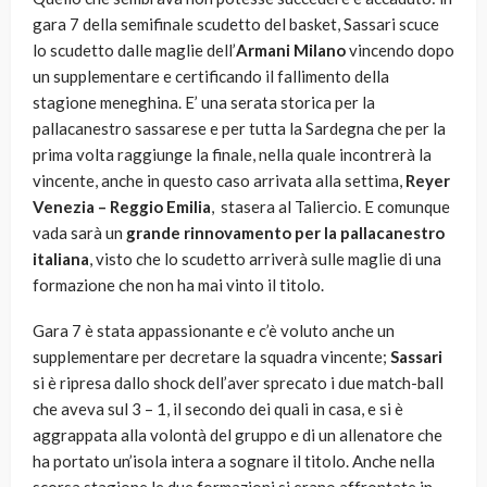
gara 7 della semifinale scudetto del basket, Sassari scuce
lo scudetto dalle maglie dell’
Armani Milano
vincendo dopo
un supplementare e certificando il fallimento della
stagione meneghina. E’ una serata storica per la
pallacanestro sassarese e per tutta la Sardegna che per la
prima volta raggiunge la finale, nella quale incontrerà la
vincente, anche in questo caso arrivata alla settima,
Reyer
Venezia – Reggio Emilia
, stasera al Taliercio. E comunque
vada sarà un
grande rinnovamento per la
pallacanestro
italiana
, visto che lo scudetto arriverà sulle maglie di una
formazione che non ha mai vinto il titolo.
Gara 7 è stata appassionante e c’è voluto anche un
supplementare per decretare la squadra vincente;
Sassari
si è ripresa dallo shock dell’aver sprecato i due match-ball
che aveva sul 3 – 1, il secondo dei quali in casa, e si è
aggrappata alla volontà del gruppo e di un allenatore che
ha portato un’isola intera a sognare il titolo. Anche nella