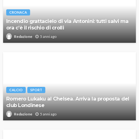
CRONACA
Incendio grattacielo di via Antonini: tutti salvi ma
ora c’è il rischio di crolli
5 anni ago
Redazione
CALCIO
SPORT
Romero Lukaku al Chelsea. Arriva la proposta del
club Londinese
5 anni ago
Redazione