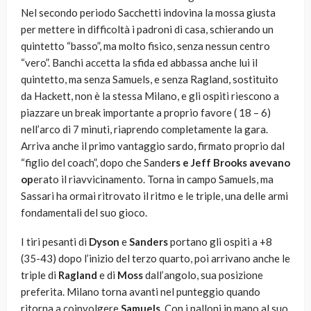
Nel secondo periodo Sacchetti indovina la mossa giusta
per mettere in difficoltà i padroni di casa, schierando un
quintetto “basso”, ma molto fisico, senza nessun centro
“vero”. Banchi accetta la sfida ed abbassa anche lui il
quintetto, ma senza Samuels, e senza Ragland, sostituito
da Hackett, non è la stessa Milano, e gli ospiti riescono a
piazzare un break importante a proprio favore ( 18 – 6)
nell’arco di 7 minuti, riaprendo completamente la gara.
Arriva anche il primo vantaggio sardo, firmato proprio dal
“figlio del coach”, dopo che Sande
rs e Jeff Brooks avevano
op
erato il riavvicinamento. Torna in campo Samuels, ma
Sassari ha ormai ritrovato il ritmo e le triple, una delle armi
fondamentali del suo gioco.
I tiri pesanti di
Dyson
e
Sanders
portano gli ospiti a +8
(35-43) dopo l’inizio del terzo quarto, poi arrivano anche le
triple di
Ragland
e di
Moss
dall’angolo, sua posizione
preferita. Milano torna avanti nel punteggio quando
ritorna a coinvolgere
Samuels
. Con i palloni in mano al suo