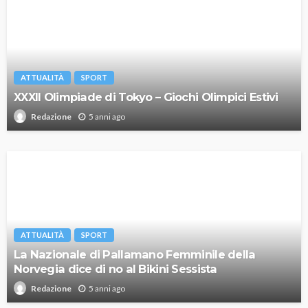
ATTUALITÀ
SPORT
XXXII Olimpiade di Tokyo – Giochi Olimpici Estivi
5 anni ago
Redazione
ATTUALITÀ
SPORT
La Nazionale di Pallamano Femminile della
Norvegia dice di no al Bikini Sessista
5 anni ago
Redazione