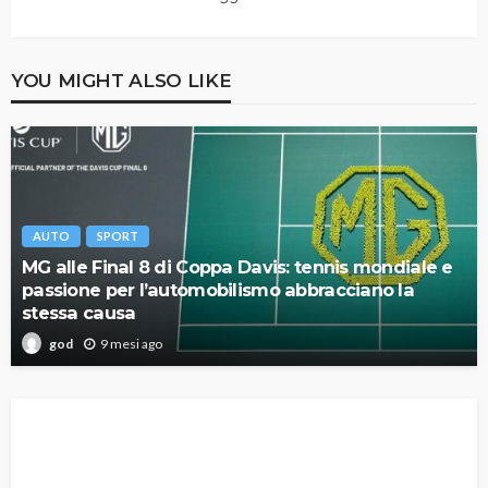
YOU MIGHT ALSO LIKE
AUTO
SPORT
MG alle Final 8 di Coppa Davis: tennis mondiale e
passione per l’automobilismo abbracciano la
stessa causa
9 mesi ago
god