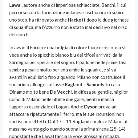
Lawal
, autore anche di imperiose schiacciate. Banchi, il cui
percorso con la formazione milanese rischia ora di subire
uno stop, ha ritrovato anche
Hackett
dopo le due giornate
di squalifica, ma l’Azzurro non è stato mai decisivo nel orso
del match.
In avvio il Forum è una bolgia di colore biancorosso, ma si
vede anche lo spicchio bianco blu dei tifosi arrivati dalla
Sardegna per sperare nel sogno. Il pallone nelle prime fasi
sembra pesare molto per entrambe le squadre, e si va
avanti in equilibrio fino a quando Milano non costruisce il
suo primo allungo sull’as
se Ragland – Samuels.
In casa
Dinamo molto bene
De Vecchi,
in difesa su gentile, miglior
uomo di Milano nelle ultime due gare, mentre manca
l’apporto essenziale di Logan. Anche
Dyson
prova ad
attaccare ripetutamente il ferro, ma le sue incursioni non
sortiscono effetti. Dal 17 – 11 Ragland conduce Milano al
massimo vantaggio quando suona la prima sirena (25-14),
nonostante che Lawal faccia la voce grossa ai rimbalzi.