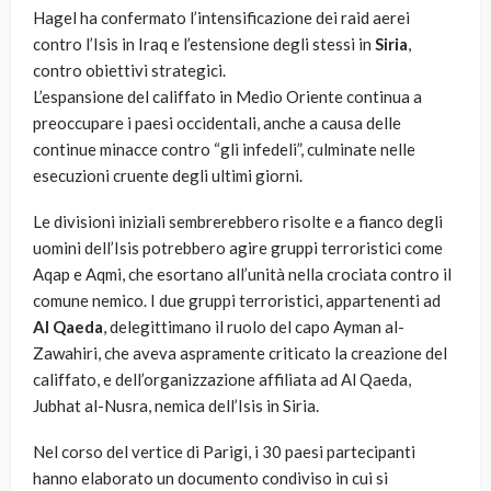
Hagel ha confermato l’intensificazione dei raid aerei
contro l’Isis in Iraq e l’estensione degli stessi in
Siria
,
contro obiettivi strategici.
L’espansione del califfato in Medio Oriente continua a
preoccupare i paesi occidentali, anche a causa delle
continue minacce contro “gli infedeli”, culminate nelle
esecuzioni cruente degli ultimi giorni.
Le divisioni iniziali sembrerebbero risolte e a fianco degli
uomini dell’Isis potrebbero agire gruppi terroristici come
Aqap e Aqmi, che esortano all’unità nella crociata contro il
comune nemico. I due gruppi terroristici, appartenenti ad
Al Qaeda
, delegittimano il ruolo del capo Ayman al-
Zawahiri, che aveva aspramente criticato la creazione del
califfato, e dell’organizzazione affiliata ad Al Qaeda,
Jubhat al-Nusra, nemica dell’Isis in Siria.
Nel corso del vertice di Parigi, i 30 paesi partecipanti
hanno elaborato un documento condiviso in cui si