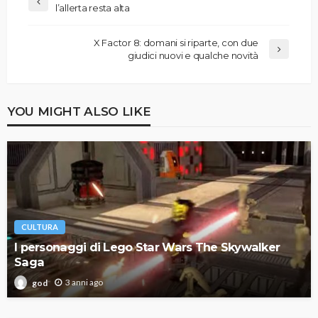
l’allerta resta alta
X Factor 8: domani si riparte, con due
giudici nuovi e qualche novità
YOU MIGHT ALSO LIKE
CULTURA
I personaggi di Lego Star Wars The Skywalker
Saga
3 anni ago
god