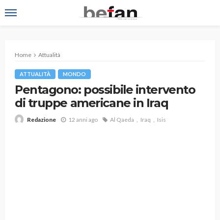
Home
Attualità
ATTUALITÀ
MONDO
Pentagono: possibile intervento
di truppe americane in Iraq
12 anni ago
Al Qaeda
Iraq
Isis
Redazione