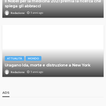
Il Nobel per la medicina 2021 premia la ricerca che
spiega gli abbracci
5 anni ago
Redazione
ATTUALITÀ
MONDO
Uragano Ida, morte e distruzione a New York
5 anni ago
Redazione
ADS