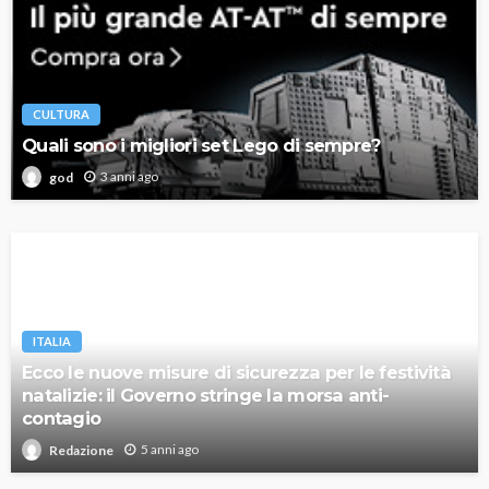
CULTURA
Quali sono i migliori set Lego di sempre?
3 anni ago
god
ITALIA
Ecco le nuove misure di sicurezza per le festività
natalizie: il Governo stringe la morsa anti-
contagio
5 anni ago
Redazione