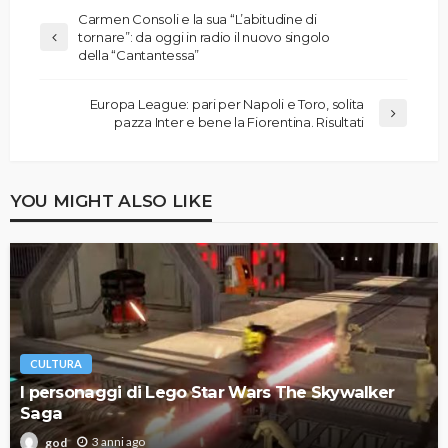
Carmen Consoli e la sua “L’abitudine di
tornare”: da oggi in radio il nuovo singolo
della “Cantantessa”
Europa League: pari per Napoli e Toro, solita
pazza Inter e bene la Fiorentina. Risultati
YOU MIGHT ALSO LIKE
CULTURA
I personaggi di Lego Star Wars The Skywalker
Saga
3 anni ago
god