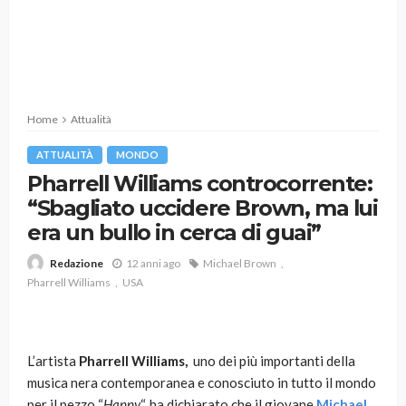
Home
Attualità
ATTUALITÀ
MONDO
Pharrell Williams controcorrente:
“Sbagliato uccidere Brown, ma lui
era un bullo in cerca di guai”
12 anni ago
Michael Brown
Redazione
Pharrell Williams
USA
L’artista
Pharrell Williams,
uno dei più importanti della
musica nera contemporanea e conosciuto in tutto il mondo
per il pezzo “
Happy
“, ha dichiarato che il giovane
Michael