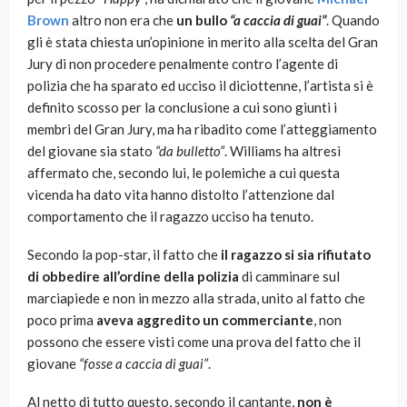
Brown
altro non era che
un bullo
“a caccia di guai”
. Quando
gli è stata chiesta un’opinione in merito alla scelta del Gran
Jury di non procedere penalmente contro l’agente di
polizia che ha sparato ed ucciso il diciottenne, l’artista si è
definito scosso per la conclusione a cui sono giunti i
membri del Gran Jury, ma ha ribadito come l’atteggiamento
del giovane sia stato
“da bulletto”
. Williams ha altresì
affermato che, secondo lui, le polemiche a cui questa
vicenda ha dato vita hanno distolto l’attenzione dal
comportamento che il ragazzo ucciso ha tenuto.
Secondo la pop-star, il fatto che
il ragazzo si sia rifiutato
di obbedire all’ordine della polizia
di camminare sul
marciapiede e non in mezzo alla strada, unito al fatto che
poco prima
aveva aggredito un commerciante
, non
possono che essere visti come una prova del fatto che il
giovane
“fosse a caccia di guai”
.
Al netto di tutto questo, secondo il cantante,
non è