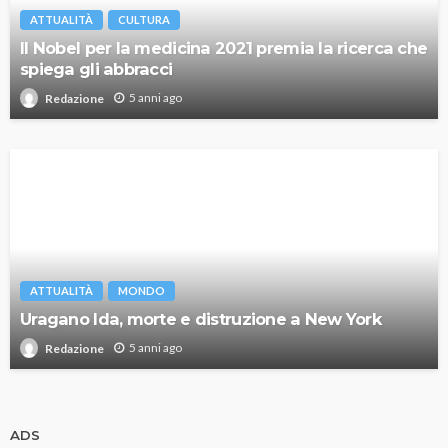
ATTUALITÀ
CULTURA
Il Nobel per la medicina 2021 premia la ricerca che
spiega gli abbracci
5 anni ago
Redazione
ATTUALITÀ
MONDO
Uragano Ida, morte e distruzione a New York
5 anni ago
Redazione
ADS