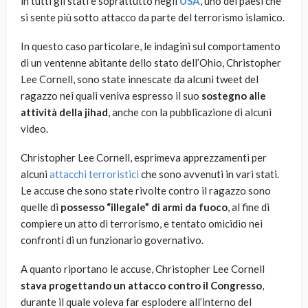
in tutti gli stati e soprattutto negli
USA
, uno dei paesi che
si sente più sotto attacco da parte del terrorismo islamico.
In questo caso particolare, le indagini sul comportamento
di un ventenne abitante dello stato dell’Ohio, Christopher
Lee Cornell, sono state innescate da alcuni tweet del
ragazzo nei quali veniva espresso il suo
sostegno alle
attività della jihad
, anche con la pubblicazione di alcuni
video.
Christopher Lee Cornell, esprimeva apprezzamenti per
alcuni
attacchi terroristici
che sono avvenuti in vari stati.
Le accuse che sono state rivolte contro il ragazzo sono
quelle di
possesso “illegale” di armi da fuoco
, al fine di
compiere un atto di terrorismo, e tentato omicidio nei
confronti di un funzionario governativo.
A quanto riportano le accuse, Christopher Lee Cornell
stava progettando un attacco contro il Congresso
,
durante il quale voleva far esplodere all’interno del