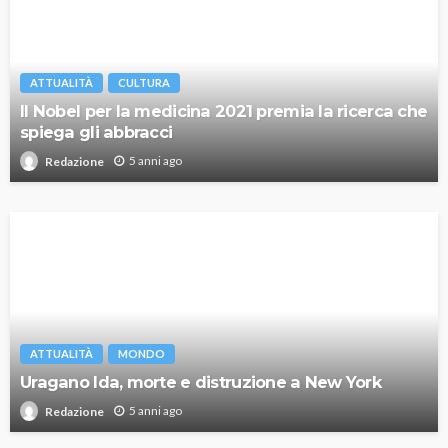
ATTUALITÀ
CULTURA
Il Nobel per la medicina 2021 premia la ricerca che
spiega gli abbracci
5 anni ago
Redazione
ATTUALITÀ
MONDO
Uragano Ida, morte e distruzione a New York
5 anni ago
Redazione