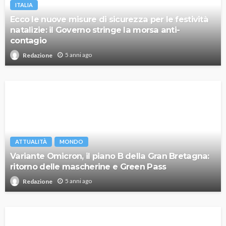
ITALIA
Ecco le nuove misure di sicurezza per le festività
natalizie: il Governo stringe la morsa anti-
contagio
5 anni ago
Redazione
ATTUALITÀ
MONDO
Variante Omicron, il piano B della Gran Bretagna:
ritorno delle mascherine e Green Pass
5 anni ago
Redazione