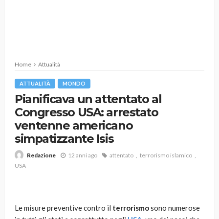
Home
Attualità
ATTUALITÀ
MONDO
Pianificava un attentato al
Congresso USA: arrestato
ventenne americano
simpatizzante Isis
12 anni ago
attentato
terrorismo islamico
Redazione
USA
Le misure preventive contro il
terrorismo
sono numerose