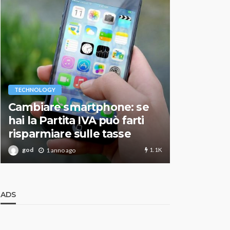
VARIE
TECHNOLOGY
Migliori r
Cambiare smartphone: se
guida agg
hai la Partita IVA può farti
scegliere
risparmiare sulle tasse
perfetto
1.1K
god
god
1 anno ago
1 an
ADS