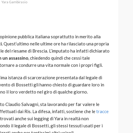
Yara Gambirasio
’opinione pubblica italiana soprattutto in merito alla
AUTO
SPORT
i.
Quest’ultimo nelle ultime ore ha rilasciato una propria
MG alle Final 8 di Coppa
e del riesame di Brescia. L’imputato ha infatti dichiarato
Davis: tennis mondiale e
n un assassino
, chiedendo quindi che cessi tale
passione per
ornare a condurre una vita normale con i propri figli.
quale
l’automobilismo
o prato
abbracciano la stessa causa
sima istanza di scarcerazione presentata dal legale di
rvento di Bossetti gli hanno chiesto di guardare loro in
785
582
god
9 mesi ago
no il loro verdetto nel giro di qualche giorno.
ato Claudio Salvagni, sta lavorando per far valere le
fettuati dai Ris. La difesa, infatti, sostiene che le
tracce
ritrovati anche sui legging di Yara in realtà non
do il legale di Bossetti, gli stessi tessuti usati per i
zzati anche per tantissimi altri veicoli.