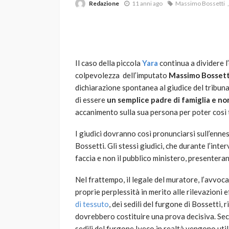
Redazione
11 anni ago
Massimo Bossetti
Il caso della piccola
Yara
continua a dividere l
colpevolezza dell’imputato
Massimo Bossett
dichiarazione spontanea al giudice del tribunal
di essere
un semplice padre di famiglia e no
VARIE
accanimento sulla sua persona per poter così t
Robot tagliaerba: 
scegliere per il tu
I giudici dovranno così pronunciarsi sull’enne
Bossetti. Gli stessi giudici, che durante l’inte
god
1 anno ago
faccia e non il pubblico ministero, presenteran
Nel frattempo, il legale del muratore, l’avvoc
proprie perplessità in merito alle rilevazioni ef
di tessuto
, dei sedili del furgone di Bossetti, 
dovrebbero costituire una prova decisiva. Secon
sedili del furgone Iveco in realtà vengono utili