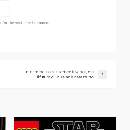
r for the next time I comment.
Inter mercato: si inserisce il Napoli, ma
il futuro di Toulalan è nerazzurro