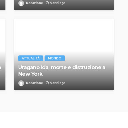
Redazione
5 anni ago
ATTUALITÀ
MONDO
a
Uragano Ida, morte e distruzione a
New York
Redazione
5 anni ago