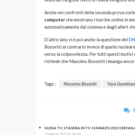
Anche nei confronti della seconda prova contr
computer
che mostrano ricerche online in me
automaticamente dal sistema e dagli allert ch
D’altro lato vi è poi anche la questione del
DN
Bossetti al contrario invece di quello nuclea
verso la colpevolezza. Per tutti questi motivi 
richiede che Massimo Bossetti rimanga ancora
Tags :
Massimo Bossetti
Yara Gambiras
GUIDA TV, STASERA IN TV 13 MARZO 2015 | BEFAN.
13 Marzo 2015 @ 14:30