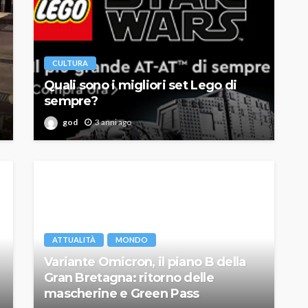
CULTURA
Quali sono i migliori set Lego di
sempre?
god
3 anni ago
ATTUALITÀ
MONDO
Variante Omicron, il piano B della
Gran Bretagna: ritorno delle
mascherine e Green Pass