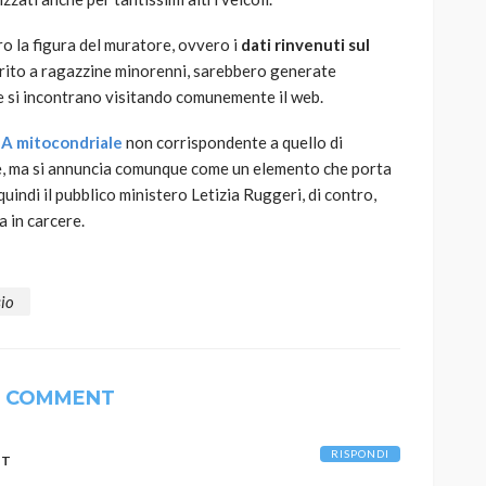
o la figura del muratore, ovvero i
dati rinvenuti sul
rito a ragazzine minorenni, sarebbero generate
e si incontrano visitando comunemente il web.
A mitocondriale
non corrispondente a quello di
re, ma si annuncia comunque come un elemento che porta
quindi il pubblico ministero Letizia Ruggeri, di contro,
 in carcere.
io
1 COMMENT
RISPONDI
IT