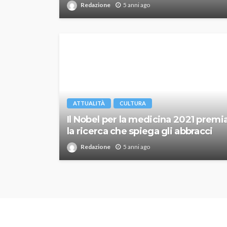
Redazione
5 anni ago
ATTUALITÀ
CULTURA
Il Nobel per la medicina 2021 premi
la ricerca che spiega gli abbracci
Redazione
5 anni ago