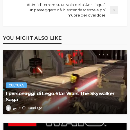
Attimi di terrore su un volo della ‘Aer Lingus’:
un passeggero dà in escandescenze e poi
muore per overdose
YOU MIGHT ALSO LIKE
CULTURA
I personaggi di Lego Star Wars The Skywalker
Saga
3 anni ago
god