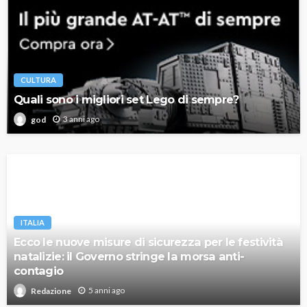
CULTURA
Quali sono i migliori set Lego di sempre?
3 anni ago
god
ITALIA
Ecco le nuove misure di sicurezza per le festività
natalizie: il Governo stringe la morsa anti-
contagio
5 anni ago
Redazione