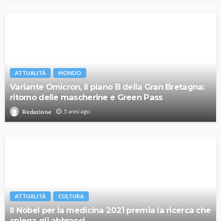
ATTUALITÀ
MONDO
Variante Omicron, il piano B della Gran Bretagna:
ritorno delle mascherine e Green Pass
5 anni ago
Redazione
ATTUALITÀ
CULTURA
Il Nobel per la medicina 2021 premia la ricerca che
spiega gli abbracci