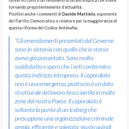
Governo contro un fenomeno di un’altra epoca che stava
tornando prepotentemente d’attualità.
Positivi anche i commenti di
Davide Mattielo
, esponente
del Partito Democratico e relatore per la maggioranza di
questa riforma del Codice Antimafia:
“Gli emendamenti presentati dal Governo
sono in sintonia con quello che io stesso
avevo già presentato. Sono molto
soddisfatto e spero che i voti confermino
questo indirizzo intrapreso. Il caporalato
non è una emergenza, piuttosto è un dato
strutturale del lavoro bracciantile in molte
zone del nostro Paese. Il caporalato è
soltanto la punta di un iceberg che
presuppone una organizzazione criminale
ampia, efficiente e spietata: giusto quindi