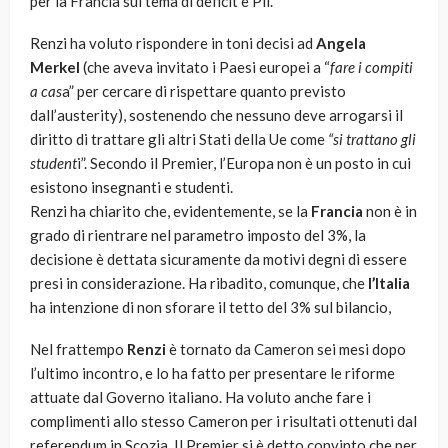
per la Francia sul tema di deficit e Pil.
Renzi ha voluto rispondere in toni decisi ad
Angela
Merkel
(che aveva invitato i Paesi europei a “
fare i compiti
a cas
a” per cercare di rispettare quanto previsto
dall’austerity), sostenendo che nessuno deve arrogarsi il
diritto di trattare gli altri Stati della Ue come
“si trattano gli
student
i”. Secondo il Premier, l’Europa non è un posto in cui
esistono insegnanti e studenti.
Renzi ha chiarito che, evidentemente, se la
Francia
non è in
grado di rientrare nel parametro imposto del 3%, la
decisione è dettata sicuramente da motivi degni di essere
presi in considerazione. Ha ribadito, comunque, che
l’Italia
ha intenzione di non sforare il tetto del 3% sul bilancio,
Nel frattempo
Renzi
è tornato da Cameron sei mesi dopo
l’ultimo incontro, e lo ha fatto per presentare le riforme
attuate dal Governo italiano. Ha voluto anche fare i
complimenti allo stesso Cameron per i risultati ottenuti dal
referendum in Scozia. Il Premier si è detto convinto che per