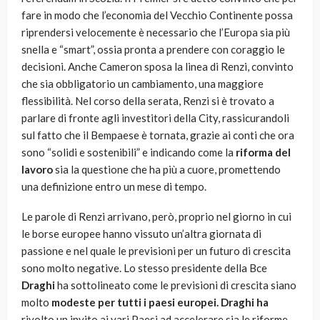
fare in modo che l’economia del Vecchio Continente possa
riprendersi velocemente è necessario che l’Europa sia più
snella e “smart”, ossia pronta a prendere con coraggio le
decisioni. Anche Cameron sposa la linea di Renzi, convinto
che sia obbligatorio un cambiamento, una maggiore
flessibilità. Nel corso della serata, Renzi si è trovato a
parlare di fronte agli investitori della City, rassicurandoli
sul fatto che il Bempaese è tornata, grazie ai conti che ora
sono “solidi e sostenibili” e indicando come la
riforma del
lavoro
sia la questione che ha più a cuore, promettendo
una definizione entro un mese di tempo.
Le parole di Renzi arrivano, però, proprio nel giorno in cui
le borse europee hanno vissuto un’altra giornata di
passione e nel quale le previsioni per un futuro di crescita
sono molto negative. Lo stesso presidente della Bce
Draghi
ha sottolineato come le previsioni di crescita siano
molto
modeste per tutti i paesi europei. Draghi ha
rivolto un invito ai vari Paesi ad accelerare sia le riforme