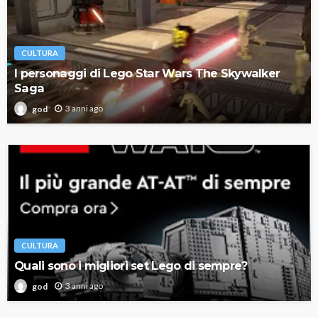
CULTURA
I personaggi di Lego Star Wars The Skywalker
Saga
3 anni ago
god
CULTURA
Quali sono i migliori set Lego di sempre?
3 anni ago
god