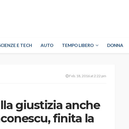
SCIENZE E TECH
AUTO
TEMPO LIBERO
DONNA
Feb. 18, 2016 at 2:22 pm
la giustizia anche
conescu, finita la