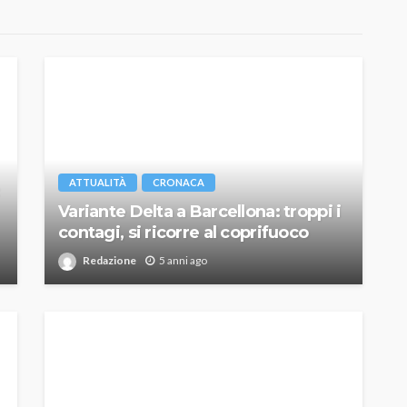
ATTUALITÀ
CRONACA
Variante Delta a Barcellona: troppi i
contagi, si ricorre al coprifuoco
Redazione
5 anni ago