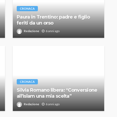
CRONACA
Paura in Trentino: padre e figlio
feriti da un orso
Redazione
6 anni ago
CRONACA
Silvia Romano libera: “Conversione
all’Islam una mia scelta”
Redazione
6 anni ago