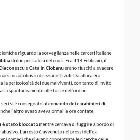
AUTO
SPORT
MG alle Final 8 di Coppa
lemiche riguardo la sorveglianza nelle carceri italiane
Davis: tennis mondiale e
ibbia
di due pericolosi detenuti. Era il 14 Febbraio, il
passione per
 Diaconescu
e
Catalin Ciobanu
erano riusciti a evadere
quale
l’automobilismo
narsi in autobus in direzione Tivoli. Da allora era
o prato
abbracciano la stessa causa
a la pericolosità dei due malviventi, con tanto di invito
narsi spontaneamente alle forze dell’ordine.
786
583
god
9 mesi ago
i seri si è consegnato al
comando dei carabinieri di
nche l’altro evaso aveva ormai le ore contate.
u è stato bloccato
mentre cercava di fuggire a bordo di
busivo. L’arresto è avvenuto nei pressi dell’ex
campi nomadi che si erano concentrate le ricerche delle