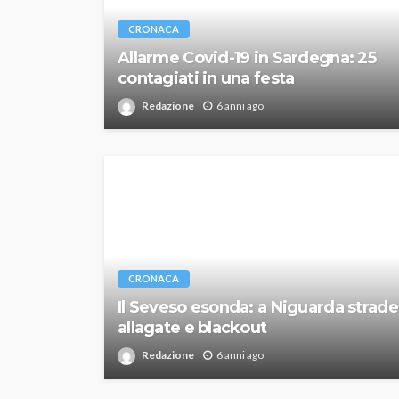
CRONACA
Allarme Covid-19 in Sardegna: 25
contagiati in una festa
Redazione
6 anni ago
CRONACA
Il Seveso esonda: a Niguarda strade
allagate e blackout
Redazione
6 anni ago