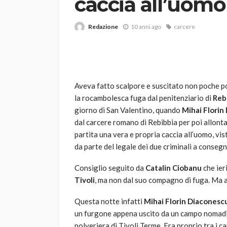
caccia all’uomo
Redazione
10 anni ago
carcere
Aveva fatto scalpore e suscitato non poche po
la rocambolesca fuga dal penitenziario di
Reb
VARIE
giorno di San Valentino, quando
Mihai Florin
Robot tagliaerba: 
dal carcere romano di Rebibbia per poi allonta
scegliere per il tu
partita una vera e propria caccia all’uomo, vist
da parte del legale dei due criminali a conseg
god
1 anno ago
Consiglio seguito da
Catalin Ciobanu
che ier
Tivoli
, ma non dal suo compagno di fuga. Ma a
Questa notte infatti
Mihai Florin Diaconesc
un furgone appena uscito da un campo nomadi a
polveriera di Tivoli Terme. Era proprio tra i 