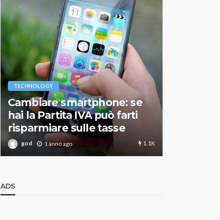
VARIE
TECHNOLOGY
Migliori r
Cambiare smartphone: se
guida agg
hai la Partita IVA può farti
scegliere
risparmiare sulle tasse
perfetto
1.1K
god
god
1 anno ago
1 an
ADS