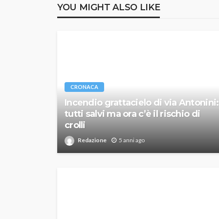
YOU MIGHT ALSO LIKE
CRONACA
Incendio grattacielo di via Antonini:
tutti salvi ma ora c’è il rischio di
crolli
Redazione
5 anni ago