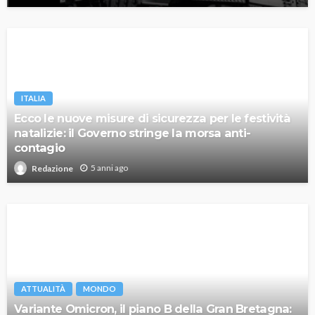
ITALIA
Ecco le nuove misure di sicurezza per le festività
natalizie: il Governo stringe la morsa anti-
contagio
5 anni ago
Redazione
ATTUALITÀ
MONDO
Variante Omicron, il piano B della Gran Bretagna: