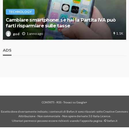
TECHNOLOGY
Cambiare smartphone: se hai la Partita IVA può
farti risparmiare sulle tasse
1.1K
1 anno ago
god
ADS
CONTATTI
-
RSS
-
Trovaci su Google+
Eccetto dove diversamente indicato, i contenuti di Befan.it sono rilasciati sotto Creative Commons
Attribuzione - Non commerciale - Non opere derivate 3.0 Italia License.
Ulteriori permessi possono essere richiesti usando l'
apposita pagina
- © befan.it