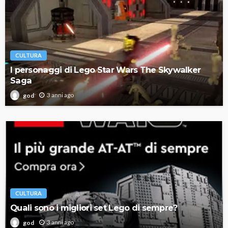
CULTURA
I personaggi di Lego Star Wars The Skywalker
Saga
3 anni ago
god
CULTURA
Quali sono i migliori set Lego di sempre?
3 anni ago
god