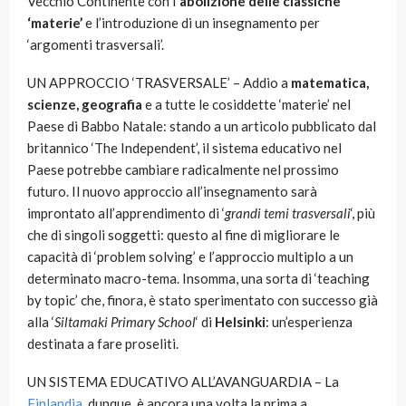
Vecchio Continente con l
‘abolizione delle classiche
‘materie’
e l’introduzione di un insegnamento per
‘argomenti trasversali’.
UN APPROCCIO ‘TRASVERSALE’ – Addio a
matematica,
scienze, geografia
e a tutte le cosiddette ‘materie’ nel
Paese di Babbo Natale: stando a un articolo pubblicato dal
britannico ‘The Independent’, il sistema educativo nel
Paese potrebbe cambiare radicalmente nel prossimo
futuro. Il nuovo approccio all’insegnamento sarà
improntato all’apprendimento di ‘
grandi temi trasversali
‘, più
che di singoli soggetti: questo al fine di migliorare le
capacità di ‘problem solving’ e l’approccio multiplo a un
determinato macro-tema. Insomma, una sorta di ‘teaching
by topic’ che, finora, è stato sperimentato con successo già
alla ‘
Siltamaki Primary School
‘ di
Helsinki
: un’esperienza
destinata a fare proseliti.
UN SISTEMA EDUCATIVO ALL’AVANGUARDIA – La
Finlandia
, dunque, è ancora una volta la prima a