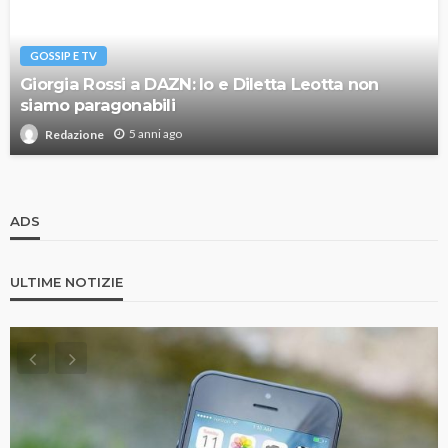
GOSSIP E TV
Giorgia Rossi a DAZN: Io e Diletta Leotta non
siamo paragonabili
5 anni ago
Redazione
ADS
ULTIME NOTIZIE