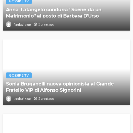
GOSSIP E TV
Anna Tatangelo condurrà “Scene da un
Matrimonio” al posto di Barbara D’Urso
5 anni ago
Redazione
GOSSIP E TV
Sonia Bruganelli nuova opinionista al Grande
Fratello VIP di Alfonso Signorini
5 anni ago
Redazione