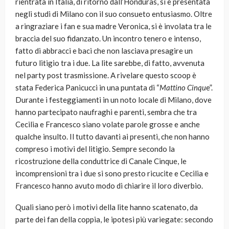
rientrata in Italia, di ritorno dall’Honduras, si è presentata
negli studi di Milano con il suo consueto entusiasmo. Oltre
a ringraziare i fan e sua madre Veronica, si è involata tra le
braccia del suo fidanzato. Un incontro tenero e intenso,
fatto di abbracci e baci che non lasciava presagire un
futuro litigio tra i due. La lite sarebbe, di fatto, avvenuta
nel party post trasmissione. A rivelare questo scoop è
stata Federica Panicucci in una puntata di “
Mattino Cinqu
e”.
Durante i festeggiamenti in un noto locale di Milano, dove
hanno partecipato naufraghi e parenti, sembra che tra
Cecilia e Francesco siano volate parole grosse e anche
qualche insulto. Il tutto davanti ai presenti, che non hanno
compreso i motivi del litigio. Sempre secondo la
ricostruzione della conduttrice di Canale Cinque, le
incomprensioni tra i due si sono presto ricucite e Cecilia e
Francesco hanno avuto modo di chiarire il loro diverbio.
Quali siano però i motivi della lite hanno scatenato, da
parte dei fan della coppia, le ipotesi più variegate: secondo