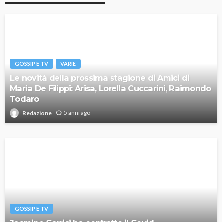
GOSSIP E TV
VARIE
Le novità della prossima stagione di Amici di
Maria De Filippi: Arisa, Lorella Cuccarini, Raimondo
Todaro
5 anni ago
Redazione
GOSSIP E TV