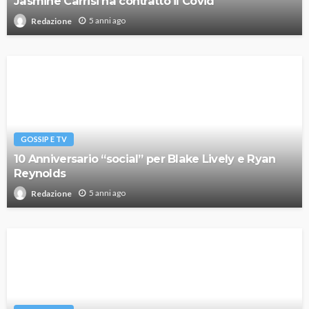
Jasmine Carrisi ha contratto il Covid
5 anni ago
Redazione
GOSSIP E TV
10 Anniversario “social” per Blake Lively e Ryan
Reynolds
5 anni ago
Redazione