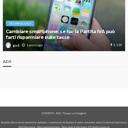
TECHNOLOGY
Cambiare smartphone: se hai la Partita IVA può
farti risparmiare sulle tasse
1.11K
1 anno ago
god
ADS
CONTATTI
-
RSS
-
Trovaci su Google+
Eccetto dove diversamente indicato, i contenuti di Befan.it sono rilasciati sotto Creative Commons
Attribuzione - Non commerciale - Non opere derivate 3.0 Italia License.