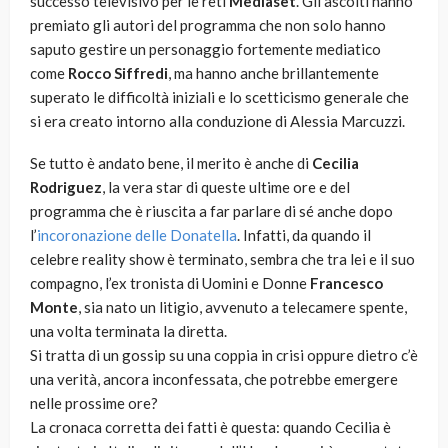
successo televisivo per le reti
Mediaset
. Gli ascolti hanno
premiato gli autori del programma che non solo hanno
saputo gestire un personaggio fortemente mediatico
come
Rocco Siffredi
, ma hanno anche brillantemente
superato le difficoltà iniziali e lo scetticismo generale che
si era creato intorno alla conduzione di Alessia Marcuzzi.
Se tutto è andato bene, il merito è anche di
Cecilia
Rodriguez
, la vera star di queste ultime ore e del
programma che è riuscita a far parlare di sé anche dopo
l’
incoronazione delle Donatella
. Infatti, da quando il
celebre reality show è terminato, sembra che tra lei e il suo
compagno, l’ex tronista di Uomini e Donne
Francesco
Monte
, sia nato un litigio, avvenuto a telecamere spente,
una volta terminata la diretta.
Si tratta di un gossip su una coppia in crisi oppure dietro c’è
una verità, ancora inconfessata, che potrebbe emergere
nelle prossime ore?
La cronaca corretta dei fatti è questa: quando Cecilia è