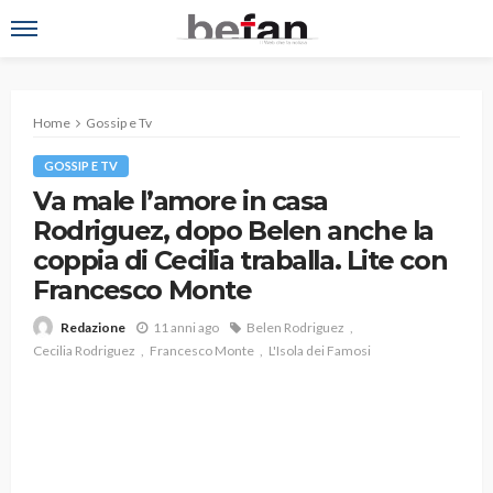
Home
Gossip e Tv
GOSSIP E TV
Va male l’amore in casa
Rodriguez, dopo Belen anche la
coppia di Cecilia traballa. Lite con
Francesco Monte
11 anni ago
Belen Rodriguez
Redazione
Cecilia Rodriguez
Francesco Monte
L'Isola dei Famosi