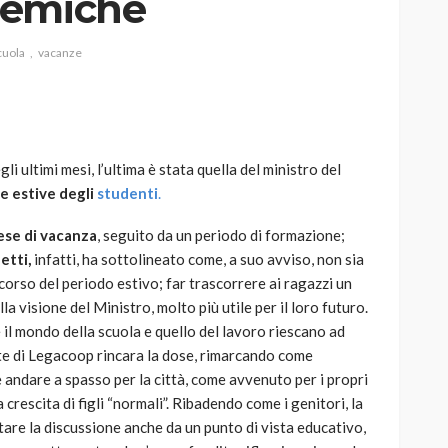
lemiche
cuola
vacanze
AUTO
SPORT
MG alle Final 8 di Coppa
i ultimi mesi, l’ultima è stata quella del ministro del
Davis: tennis mondiale e
e estive degli
studenti
.
passione per
quale
l’automobilismo
ese di vacanza
, seguito da un periodo di formazione;
o prato
abbracciano la stessa causa
etti,
infatti, ha sottolineato come, a suo avviso, non sia
orso del periodo estivo; far trascorrere ai ragazzi un
791
587
god
9 mesi ago
a visione del Ministro, molto più utile per il loro futuro.
 il mondo della scuola e quello del lavoro riescano ad
e di Legacoop rincara la dose, rimarcando come
 andare a spasso per la città, come avvenuto per i propri
 crescita di figli “normali”. Ribadendo come i genitori, la
ntare la discussione anche da un punto di vista educativo,