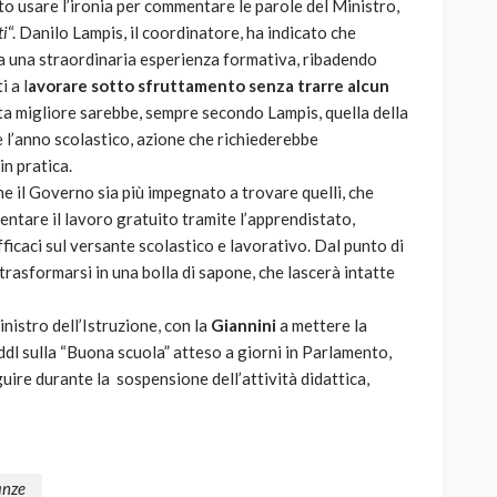
uto usare l’ironia per commentare le parole del Ministro,
ti
“. Danilo Lampis, il coordinatore, ha indicato che
ta una straordinaria esperienza formativa, ribadendo
 a l
avorare sotto sfruttamento senza trarre alcun
a migliore sarebbe, sempre secondo Lampis, quella della
 l’anno scolastico, azione che richiederebbe
n pratica.
che il Governo sia più impegnato a trovare quelli, che
entare il lavoro gratuito tramite l’apprendistato,
ficaci sul versante scolastico e lavorativo. Dal punto di
 trasformarsi in una bolla di sapone, che lascerà intatte
nistro dell’Istruzione, con la
Giannini
a mettere la
ddl sulla “Buona scuola” atteso a giorni in Parlamento,
uire durante la sospensione dell’attività didattica,
anze