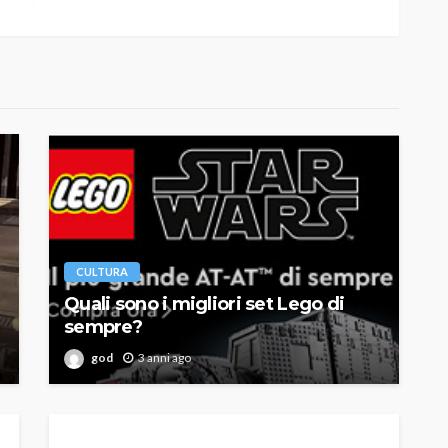
CULTURA
Quali sono i migliori set Lego di
sempre?
god
3 anni ago