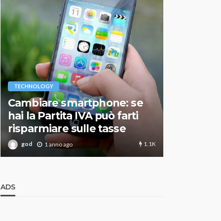
VARIE
TECHNOLOGY
Migliori r
Cambiare smartphone: se
guida agg
hai la Partita IVA può farti
scegliere
risparmiare sulle tasse
perfetto
1.1K
god
god
1 anno ago
1 an
ADS