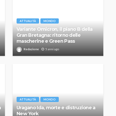
ATTUALITÀ
MONDO
Variante Omicron, il piano B della
Gran Bretagna: ritorno delle
mascherine e Green Pass
Redazione
5 anni ago
ATTUALITÀ
MONDO
a
Uragano Ida, morte e distruzione a
New York