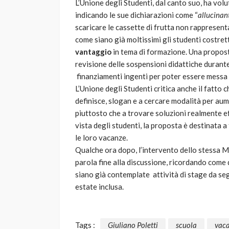
L’Unione degli Studenti, dal canto suo, ha vol
indicando le sue dichiarazioni come “
allucinan
scaricare le cassette di frutta non rappresen
come siano già moltissimi gli studenti costretti
vantaggio
in tema di formazione. Una propost
revisione delle sospensioni didattiche durante
finanziamenti ingenti per poter essere messa i
L’Unione degli Studenti critica anche il fatto 
definisce, slogan e a cercare modalità per aum
piuttosto che a trovare soluzioni realmente ef
vista degli studenti, la proposta è destinata a
le loro vacanze.
Qualche ora dopo, l’intervento dello stessa Mi
parola fine alla discussione, ricordando come 
siano già contemplate attività di stage da seg
estate inclusa.
Tags :
Giuliano Poletti
scuola
vac