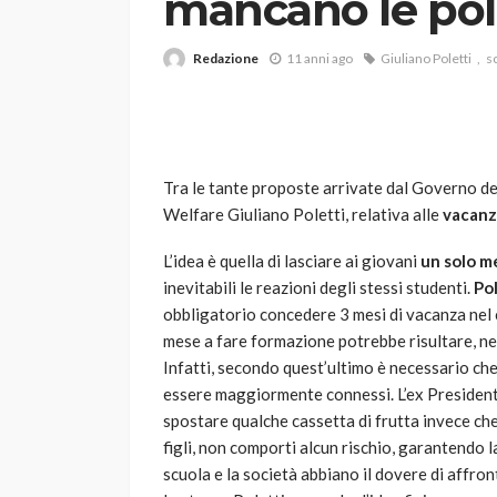
mancano le po
Redazione
11 anni ago
Giuliano Poletti
s
Tra le tante proposte arrivate dal Governo degl
Welfare Giuliano Poletti, relativa alle
vacanz
VARIE
Robot tagliaerba: 
L’idea è quella di lasciare ai giovani
un solo m
scegliere per il tu
inevitabili le reazioni degli stessi studenti.
Pol
obbligatorio concedere 3 mesi di vacanza nel c
god
1 anno ago
mese a fare formazione potrebbe risultare, nell
Infatti, secondo quest’ultimo è necessario che
essere maggiormente connessi. L’ex President
spostare qualche cassetta di frutta invece che
figli, non comporti alcun rischio, garantendo la
scuola e la società abbiano il dovere di affro