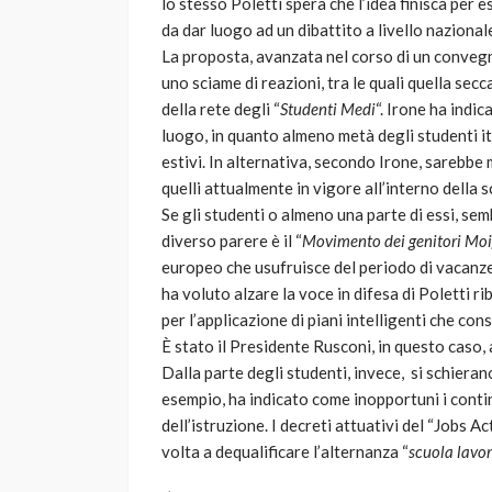
lo stesso Poletti spera che l’idea finisca per
da dar luogo ad un dibattito a livello nazional
La proposta, avanzata nel corso di un convegno
uno sciame di reazioni, tra le quali quella secc
della rete degli “
Studenti Medi
“. Irone ha indi
luogo, in quanto almeno metà degli studenti it
estivi. In alternativa, secondo Irone, sarebbe m
quelli attualmente in vigore all’interno della s
Se gli studenti o almeno una parte di essi, se
diverso parere è il “
Movimento dei genitori Mo
europeo che usufruisce del periodo di vacanze 
ha voluto alzare la voce in difesa di Poletti r
per l’applicazione di piani intelligenti che con
È stato il Presidente Rusconi, in questo caso, a
Dalla parte degli studenti, invece, si schieran
esempio, ha indicato come inopportuni i contin
dell’istruzione. I decreti attuativi del “Jobs A
volta a dequalificare l’alternanza “
scuola lavo