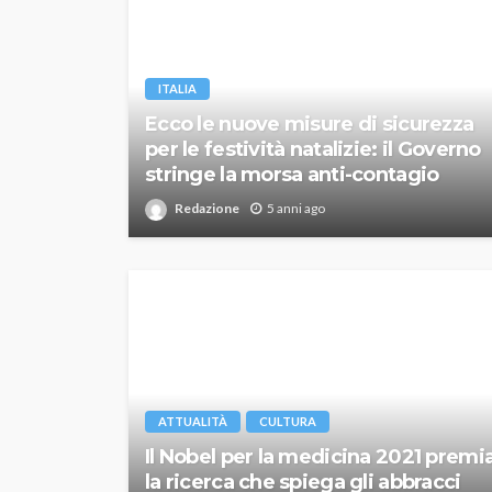
ITALIA
Ecco le nuove misure di sicurezza
per le festività natalizie: il Governo
stringe la morsa anti-contagio
Redazione
5 anni ago
ATTUALITÀ
CULTURA
Il Nobel per la medicina 2021 premi
la ricerca che spiega gli abbracci