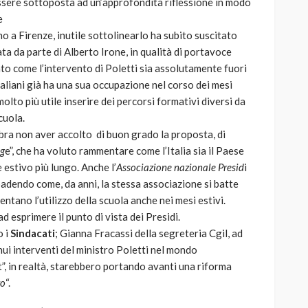
 essere sottoposta ad un’approfondita riflessione in modo
e
 a Firenze, inutile sottolinearlo ha subito suscitato
ata da parte di Alberto Irone, in qualità di portavoce
cato come l’intervento di Poletti sia assolutamente fuori
aliani già ha una sua occupazione nel corso dei mesi
olto più utile inserire dei percorsi formativi diversi da
cuola.
mbra non aver accolto di buon grado la proposta, di
ig
e”, che ha voluto rammentare come l’Italia sia il Paese
estivo più lungo. Anche l’
Associazione nazionale Presid
i
ibadendo come, da anni, la stessa associazione si batte
sentano l’utilizzo della scuola anche nei mesi estivi.
d esprimere il punto di vista dei Presidi.
o i
Sindacati
; Gianna Fracassi della segreteria Cgil, ad
ui interventi del ministro Poletti nel mondo
ct”, in realtà, starebbero portando avanti una riforma
ro
“.