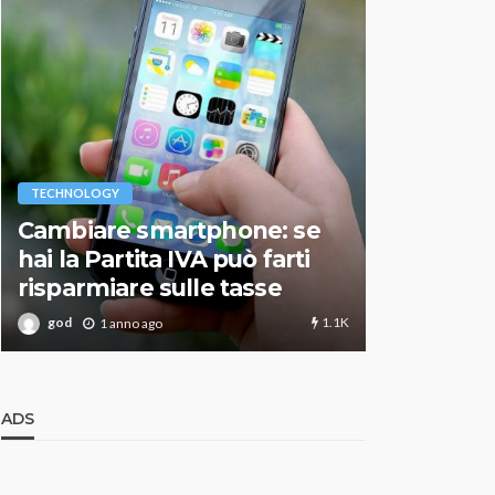
VARIE
TECHNOLOGY
Migliori r
Cambiare smartphone: se
guida agg
hai la Partita IVA può farti
scegliere
risparmiare sulle tasse
perfetto
1.1K
god
god
1 anno ago
1 an
ADS