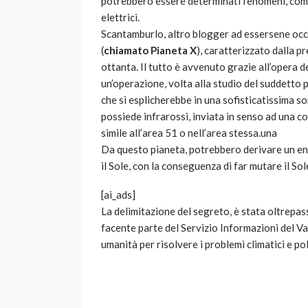
potrebbero essere determinati fenomeni, come 
elettrici.
Scantamburlo, altro blogger ad essersene occu
(
chiamato Pianeta X
), caratterizzato dalla pr
ottanta. Il tutto è avvenuto grazie all’opera d
un’operazione, volta alla studio del suddetto p
che si esplicherebbe in una sofisticatissima s
possiede infrarossi, inviata in senso ad una c
simile all’area 51 o nell’area stessa.una
Da questo pianeta, potrebbero derivare un en
il Sole, con la conseguenza di far mutare il So
[ai_ads]
La delimitazione del segreto, è stata oltrepas
facente parte del Servizio Informazioni del Va
umanità per risolvere i problemi climatici e pol