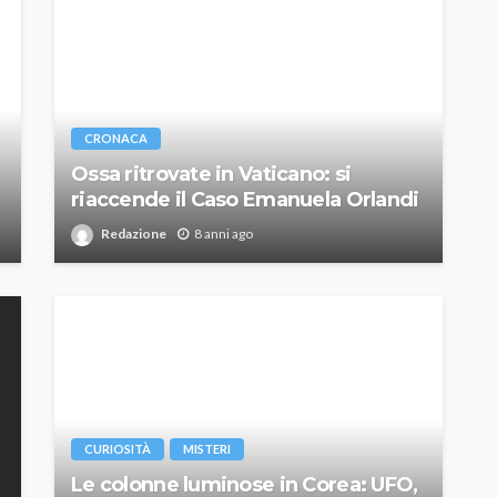
CRONACA
Ossa ritrovate in Vaticano: si
riaccende il Caso Emanuela Orlandi
Redazione
8 anni ago
CURIOSITÀ
MISTERI
Le colonne luminose in Corea: UFO,