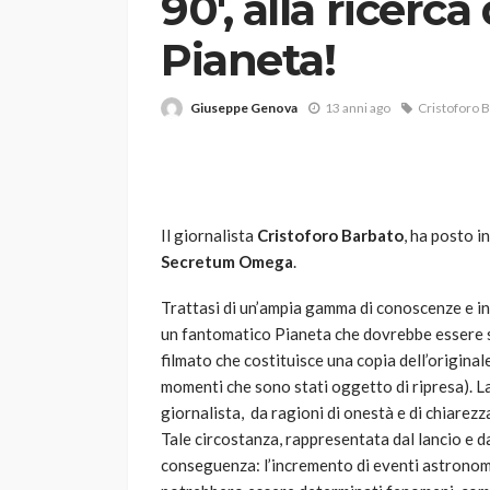
90', alla ricerc
Pianeta!
Giuseppe Genova
13 anni ago
Cristoforo 
VARIE
Il giornalista
Cristoforo Barbato
, ha posto in
Robot tagliaerba: 
Secretum Omega
.
scegliere per il tu
Trattasi di un’ampia gamma di conoscenze e i
god
1 anno ago
un fantomatico Pianeta che dovrebbe essere sit
filmato che costituisce una copia dell’original
momenti che sono stati oggetto di ripresa). La
giornalista, da ragioni di onestà e di chiarezz
Tale circostanza, rappresentata dal lancio e d
conseguenza: l’incremento di eventi astronomic