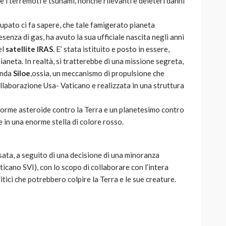
i terremoti e tsunami, nonchè rilevanti e deleteri danni
pato ci fa sapere, che tale famigerato pianeta
esenza di gas, ha avuto la sua ufficiale nascita negli anni
el
satellite IRAS
. E’ stata istituito e posto in essere,
ianeta. In realtà, si tratterebbe di una missione segreta,
onda
Siloe
,ossia, un meccanismo di propulsione che
ollaborazione Usa- Vaticano e realizzata in una struttura
orme asteroide contro la Terra e un planetesimo contro
le in una enorme stella di colore rosso.
sata, a seguito di una decisione di una minoranza
ticano SVI), con lo scopo di collaborare con l’intera
itici che potrebbero colpire la Terra e le sue creature.