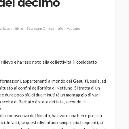
a del decimo
Barbato
Nibiru
Secretum Omega
ufo
Vaticano
AUTO
SPORT
MG alle Final 8 di Coppa
Davis: tennis mondiale e
passione per
 rilievo e ha reso noto alla collettività, il cosiddetto
quale
l’automobilismo
o prato
abbracciano la stessa causa
nformazioni, appartenenti al mondo dei
Gesuiti
, ossia, ad
784
580
god
9 mesi ago
uato ai confini dell’orbita di Nettuno. Si tratta di un
e e dura poco più di due minuti (è un montaggio di vari
 scelta di Barbato è stata dettata, secondo il
a.
alla conoscenza del filmato, ha avuto una ben e precisa
i. Infatti, se questi diventano sempre più frequenti, ci