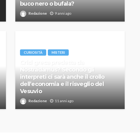
buco nero o bufala?
Redazione
9 anni ago
CURIOSITÀ
MISTERI
Crisi greca predetta da
Nostradamus? Secondo gli
interpreti ci sarà anche il crollo
dell’economia e il risveglio del
Vesuvio
Redazione
11 anni ago