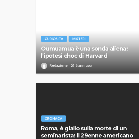
CURIOSITÀ
MISTERI
Oumuamua è una sonda aliena:
l’ipotesi choc di Harvard
Redazione
8 anni ago
CRONACA
Roma, è giallo sulla morte di un
seminarista: il 29enne americano