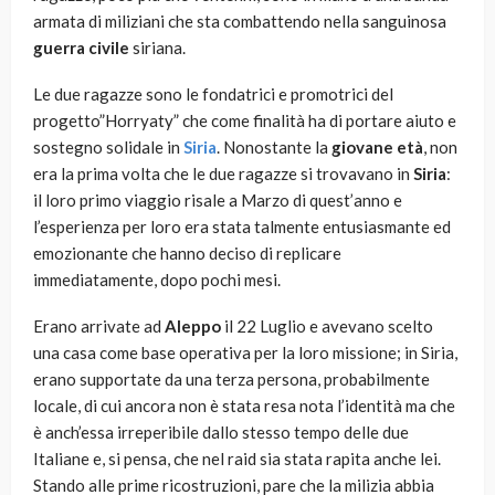
armata di miliziani che sta combattendo nella sanguinosa
guerra civile
siriana.
Le due ragazze sono le fondatrici e promotrici del
progetto”Horryaty” che come finalità ha di portare aiuto e
sostegno solidale in
Siria
. Nonostante la
giovane età
, non
era la prima volta che le due ragazze si trovavano in
Siria
:
il loro primo viaggio risale a Marzo di quest’anno e
l’esperienza per loro era stata talmente entusiasmante ed
emozionante che hanno deciso di replicare
immediatamente, dopo pochi mesi.
Erano arrivate ad
Aleppo
il 22 Luglio e avevano scelto
una casa come base operativa per la loro missione; in Siria,
erano supportate da una terza persona, probabilmente
locale, di cui ancora non è stata resa nota l’identità ma che
è anch’essa irreperibile dallo stesso tempo delle due
Italiane e, si pensa, che nel raid sia stata rapita anche lei.
Stando alle prime ricostruzioni, pare che la milizia abbia