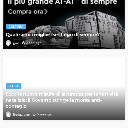
CULTURA
Quali sono i migliori set Lego di sempre?
3 anni ago
god
ITALIA
Ecco le nuove misure di sicurezza per le festività
natalizie: il Governo stringe la morsa anti-
contagio
5 anni ago
Redazione