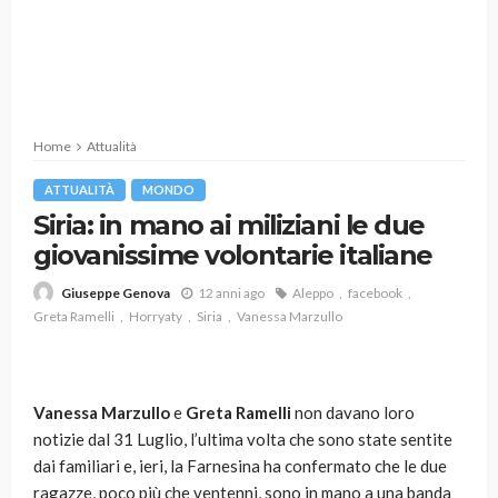
Home
Attualità
ATTUALITÀ
MONDO
Siria: in mano ai miliziani le due
giovanissime volontarie italiane
12 anni ago
Aleppo
facebook
Giuseppe Genova
Greta Ramelli
Horryaty
Siria
Vanessa Marzullo
Vanessa Marzullo
e
Greta Ramelli
non davano loro
notizie dal 31 Luglio, l’ultima volta che sono state sentite
dai familiari e, ieri, la Farnesina ha confermato che le due
ragazze, poco più che ventenni, sono in mano a una banda