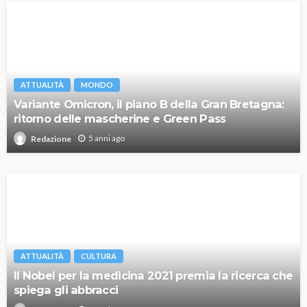
ATTUALITÀ
MONDO
Variante Omicron, il piano B della Gran Bretagna:
ritorno delle mascherine e Green Pass
5 anni ago
Redazione
ATTUALITÀ
CULTURA
Il Nobel per la medicina 2021 premia la ricerca che
spiega gli abbracci