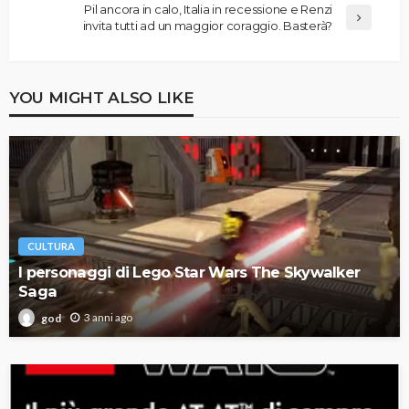
Pil ancora in calo, Italia in recessione e Renzi
invita tutti ad un maggior coraggio. Basterà?
YOU MIGHT ALSO LIKE
CULTURA
I personaggi di Lego Star Wars The Skywalker
Saga
3 anni ago
god