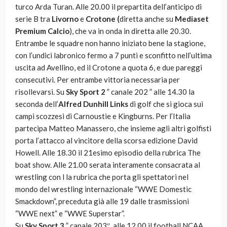
turco Arda Turan. Alle 20.00 il prepartita dell’anticipo di
serie B tra
Livorno
e
Crotone (
diretta anche su
Mediaset
Premium Calcio
), che va in onda in diretta alle 20.30.
Entrambe le squadre non hanno iniziato bene la stagione,
con l’undici labronico fermo a 7 punti e sconfitto nell’ultima
uscita ad Avellino, ed il Crotone a quota 6, e due pareggi
consecutivi. Per entrambe vittoria necessaria per
risollevarsi. Su
Sky Sport 2
” canale 202 ” alle 14.30 la
seconda dell’
Alfred Dunhill Links
di golf che si gioca sui
campi scozzesi di Carnoustie e Kingburns. Per l’Italia
partecipa Matteo Manassero, che insieme agli altri golfisti
porta l’attacco al vincitore della scorsa edizione David
Howell. Alle 18.30 il 21esimo episodio della rubrica The
boat show. Alle 21.00 serata interamente consacrata al
wrestling con l la rubrica che porta gli spettatori nel
mondo del wrestling internazionale “WWE Domestic
Smackdown”, preceduta già alle 19 dalle trasmissioni
“WWE next” e “WWE Superstar”.
Su
Sky Sport 3
” canale 203″, alle 12.00 il football NCAA