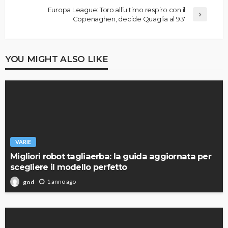
Europa League: Toro all’ultimo respiro con il
Copenaghen, decide Quaglia al 93′
YOU MIGHT ALSO LIKE
VARIE
Migliori robot tagliaerba: la guida aggiornata per
scegliere il modello perfetto
1 anno ago
god