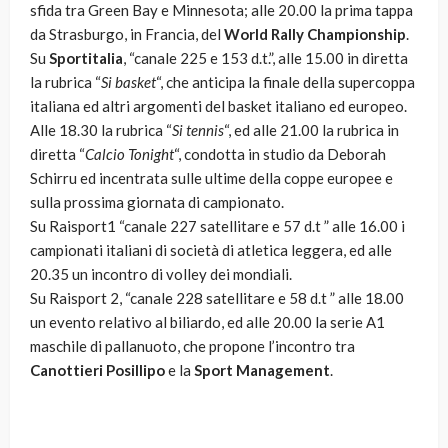
sfida tra Green Bay e Minnesota; alle 20.00 la prima tappa
da Strasburgo, in Francia, del
World Rally Championship
.
Su
Sportitalia
, “canale 225 e 153 d.t.”, alle 15.00 in diretta
la rubrica “
Si basket
“, che anticipa la finale della supercoppa
italiana ed altri argomenti del basket italiano ed europeo.
Alle 18.30 la rubrica “
Si tennis
“, ed alle 21.00 la rubrica in
diretta “
Calcio Tonight
“, condotta in studio da Deborah
Schirru ed incentrata sulle ultime della coppe europee e
sulla prossima giornata di campionato.
Su Raisport1 “canale 227 satellitare e 57 d.t ” alle 16.00 i
campionati italiani di società di atletica leggera, ed alle
20.35 un incontro di volley dei mondiali.
Su Raisport 2, “canale 228 satellitare e 58 d.t ” alle 18.00
un evento relativo al biliardo, ed alle 20.00 la serie A1
maschile di pallanuoto, che propone l’incontro tra
Canottieri Posillipo
e la
Sport Management
.