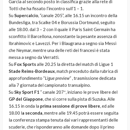
Garcia al secondo posto in classifica grazie alla rete di
Totti che ha fissato l’incontro sull’1 – 1.
Su
Supercalcio
, “canale 205”, alle 16.15 un incontro della
Bundesliga, tra Scalke 04 e Borussia Dortmund, seguito
alle 18.00. dal 3 – 2 con il quale il Paris Saint Germain ha
sconfitto il Barcellona, nonostante la pesante assenza di
Ibrahimovic e Lavezzi. Per i Blaugrana a segno sia Messi
che Neymar, mentre una delle reti dei francesi è stata
messa a segno da Verratti.
Su
Fox Sports
alle 20.25 la diretta del match di Ligue 1
Stade Reims-Bordeaux
, match preceduto dalla rubrica di
approfondimento “
Ligue preview
” , trasmissione dedicata
alla 7 giornata del campionato transalpino.
Su
Sky Sport F1
” canale 207″, iniziano le prove libere del
GP del Giappone
, che si corre sulla pista di Suzuka. Alle
16.15 in onda la
prima sessione di prove libere
, ed alle
18.00 l
a seconda
, mentre alle 19.45 potrà essere seguita
la conferenza stampa tenuta dai vari rappresentanti delle
scuderie, che risponderanno alle domande dopo il primo