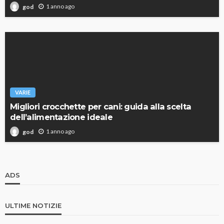
1 anno ago
god
VARIE
Migliori crocchette per cani: guida alla scelta
dell’alimentazione ideale
1 anno ago
god
ADS
ULTIME NOTIZIE