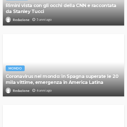
Rimini vista con gli occhi della CNN e raccontata
da Stanley Tucci
5 anni ago
Redazione
MONDO
Coronavirus nel mondo: in Spagna superate le 20
mila vittime, emergenza in America Latina
6 anni ago
Redazione