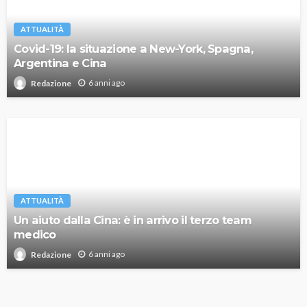
ATTUALITÀ
Covid-19: la situazione a New-York, Spagna,
Argentina e Cina
6 anni ago
Redazione
ATTUALITÀ
Un aiuto dalla Cina: è in arrivo il terzo team
medico
6 anni ago
Redazione