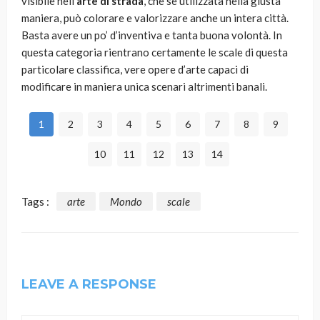
visibile nell’
arte di strada
, che se utilizzata nella giusta
maniera, può colorare e valorizzare anche un intera città.
Basta avere un po’ d’inventiva e tanta buona volontà. In
questa categoria rientrano certamente le scale di questa
particolare classifica, vere opere d’arte capaci di
modificare in maniera unica scenari altrimenti banali.
1
2
3
4
5
6
7
8
9
10
11
12
13
14
Tags :
arte
Mondo
scale
LEAVE A RESPONSE