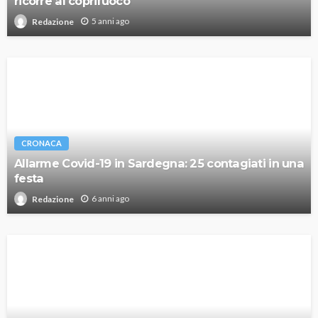
ricorre al coprifuoco
5 anni ago
Redazione
CRONACA
Allarme Covid-19 in Sardegna: 25 contagiati in una
festa
6 anni ago
Redazione