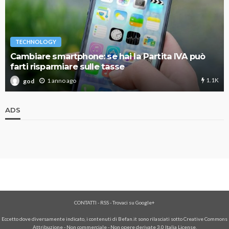
TECHNOLOGY
Cambiare smartphone: se hai la Partita IVA può
farti risparmiare sulle tasse
1.1K
1 anno ago
god
ADS
CONTATTI
-
RSS
-
Trovaci su Google+
Eccetto dove diversamente indicato, i contenuti di Befan.it sono rilasciati sotto Creative Commons
Attribuzione - Non commerciale - Non opere derivate 3.0 Italia License.