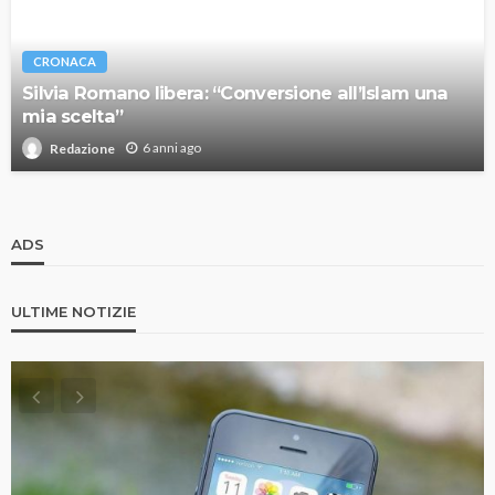
CRONACA
Silvia Romano libera: “Conversione all’Islam una
mia scelta”
6 anni ago
Redazione
ADS
ULTIME NOTIZIE