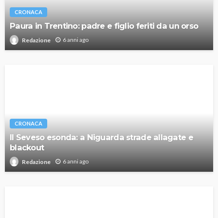
CRONACA
Paura in Trentino: padre e figlio feriti da un orso
6 anni ago
Redazione
CRONACA
Il Seveso esonda: a Niguarda strade allagate e
blackout
6 anni ago
Redazione