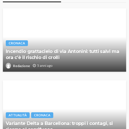
CRONACA
Incendio grattacielo di via Antonini: tutti salvi ma
ora c’è il rischio di crolli
5 anni ago
Redazione
ATTUALITÀ
CRONACA
Variante Delta a Barcellona: troppi i contagi, si