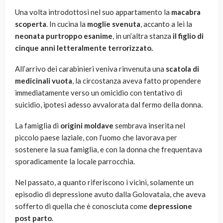
Una volta introdottosi nel suo appartamento la
macabra
scoperta
. In cucina la
moglie svenuta
, accanto a lei la
neonata purtroppo esanime
, in un’altra stanza
il figlio di
cinque anni letteralmente terrorizzato.
All’arrivo dei carabinieri veniva rinvenuta una
scatola di
medicinali vuota
, la circostanza aveva fatto propendere
immediatamente verso un omicidio con tentativo di
suicidio, ipotesi adesso avvalorata dal fermo della donna.
La famiglia di
origini moldave
sembrava inserita nel
piccolo paese laziale, con l’uomo che lavorava per
sostenere la sua famiglia, e con la donna che frequentava
sporadicamente la locale parrocchia.
Nel passato, a quanto riferiscono i vicini, solamente un
episodio di depressione avuto dalla Golovataia, che aveva
sofferto di quella che è conosciuta come
depressione
post parto
.