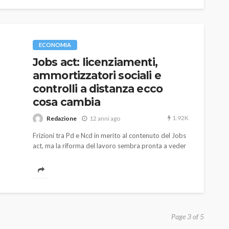
ECONOMIA
Jobs act: licenziamenti,
ammortizzatori sociali e
controlli a distanza ecco
cosa cambia
1.92K
Redazione
12 anni ago
Frizioni tra Pd e Ncd in merito al contenuto del Jobs
act, ma la riforma del lavoro sembra pronta a veder
la luce.
Page 3 of 5