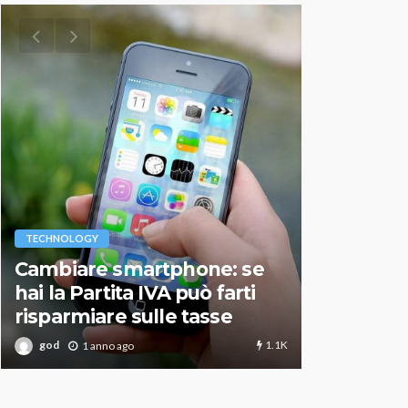
VARIE
TECHNOLOGY
Migliori r
Cambiare smartphone: se
guida agg
hai la Partita IVA può farti
scegliere
risparmiare sulle tasse
perfetto
1.1K
god
god
1 anno ago
1 an