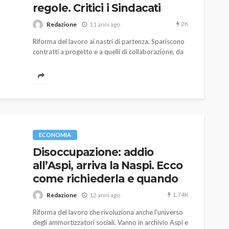
regole. Critici i Sindacati
2K
Redazione
11 anni ago
Riforma del lavoro ai nastri di partenza. Spariscono
contratti a progetto e a quelli di collaborazione, da
Marzo assunzioni
AUTO
SPORT
MG alle Final 8 di Coppa
Davis: tennis mondiale e
ECONOMIA
passione per
Disoccupazione: addio
quale
l’automobilismo
all’Aspi, arriva la Naspi. Ecco
o prato
abbracciano la stessa causa
come richiederla e quando
791
587
god
9 mesi ago
1.74K
Redazione
12 anni ago
Riforma del lavoro che rivoluziona anche l'universo
degli ammortizzatori sociali. Vanno in archivio Aspi e