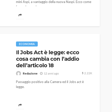
mini Aspi, a vantaggio della nuova Naspi. Ecco come
farne domanda.
ECONOMIA
Il Jobs Act è legge: ecco
cosa cambia con l’addio
dell’articolo 18
2.22K
Redazione
12 anni ago
Passaggio positivo alla Camera ed il Jobs act è
legge.