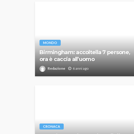
MONDO
Birmingham: accoltella 7 persone,
ora è caccia all’uomo
Redazione
6 anni ago
CRONACA