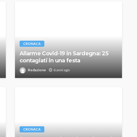
CRONACA
Allarme Covid-19 in Sardegna: 25
contagiati in una festa
Redazione
6 anni ago
CRONACA