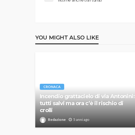
YOU MIGHT ALSO LIKE
CRONACA
Incendio grattacielo di via Antonini:
tutti salvi ma ora c’è il rischio di
crolli
Redazione
5 anni ago