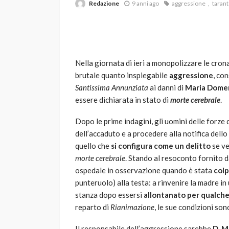
Redazione
9 anni ago
aggressione
taran
Nella giornata di ieri a monopolizzare le cron
brutale quanto inspiegabile
aggressione
, co
Santissima Annunziata
ai danni di
Maria Domen
essere dichiarata in stato di
morte cerebrale
.
VARIE
Robot tagliaerba: 
Dopo le prime indagini, gli uomini delle forze d
scegliere per il tu
dell’accaduto e a procedere alla notifica dello
quello che
si configura come un delitto
se ve
god
1 anno ago
morte cerebrale
. Stando al resoconto fornito d
ospedale in osservazione quando è stata
colp
punteruolo) alla testa: a rinvenire la madre in 
stanza dopo essersi
allontanato per qualch
reparto di
Rianimazione
, le sue condizioni so
Il responsabile dell’aggressione sarebbe
D. M