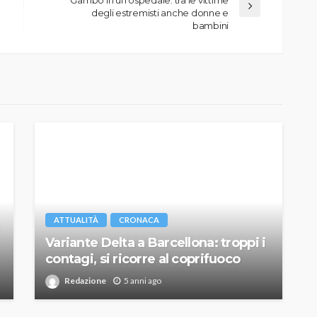
degli estremisti anche donne e
bambini
ATTUALITÀ
CRONACA
Variante Delta a Barcellona: troppi i
contagi, si ricorre al coprifuoco
Redazione
5 anni ago