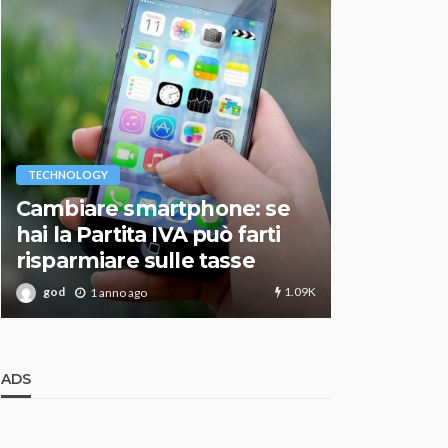
VARIE
TECHNOLOGY
Migliori r
Cambiare smartphone: se
guida agg
hai la Partita IVA può farti
scegliere
risparmiare sulle tasse
perfetto
1.09K
god
god
1 anno ago
1 an
ADS