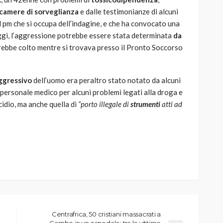
camere di sorveglianza
e dalle testimonianze di alcuni
l pm che si occupa dell’indagine, e che ha convocato una
ggi, l’aggressione potrebbe essere stata determinata
da
rebbe colto mentre si trovava presso il Pronto Soccorso
ggressivo
dell’uomo era peraltro stato notato da alcuni
 personale medico per alcuni problemi legati alla droga e
cidio, ma anche quella di
“porto illegale di
strumenti
atti ad
Centrafrica, 50 cristiani massacrati a
Gambo in un ospedale: tra le vittime