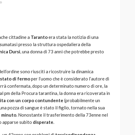
to
ache cittadine a
Taranto
era stata la notizia di una
AUTO
SPORT
nsumatasi presso la struttura ospedaliera della
MG alle Final 8 di Coppa
ica Dursi
, una donna di 73 anni che potrebbe presto
Davis: tennis mondiale e
passione per
quale
l’automobilismo
ell’ordine sono riusciti a ricostruire la dinamica
o prato
abbracciano la stessa causa
stato di fermo
per l’uomo che è considerato l’autore di
rrà confermata, dopo un determinato numero di ore, la
784
579
god
9 mesi ago
al pm della Procura tarantina, la donna era ricoverata in
ita con un corpo contundente
(probabilmente un
una pozza di sangue è stato il figlio, tornato nella sua
e minuto
. Nonostante il trasferimento della 73enne nel
no apparse subito
disperate
.
.
, un 42enne con problemi di
tossicodipendenza
,