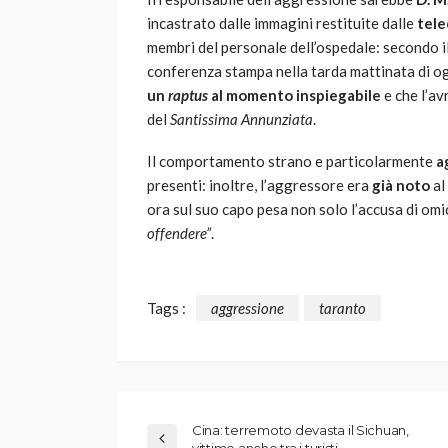
incastrato dalle immagini restituite dalle
tele
membri del personale dell’ospedale: secondo i
conferenza stampa nella tarda mattinata di o
un
raptus
al momento inspiegabile
e che l’av
del
Santissima Annunziata
.
Il comportamento strano e particolarmente
a
presenti: inoltre, l’aggressore era
già noto
al
ora sul suo capo pesa non solo l’accusa di omi
offendere”
.
Tags :
aggressione
taranto
Cina: terremoto devasta il Sichuan,
vittime anche tra i turisti