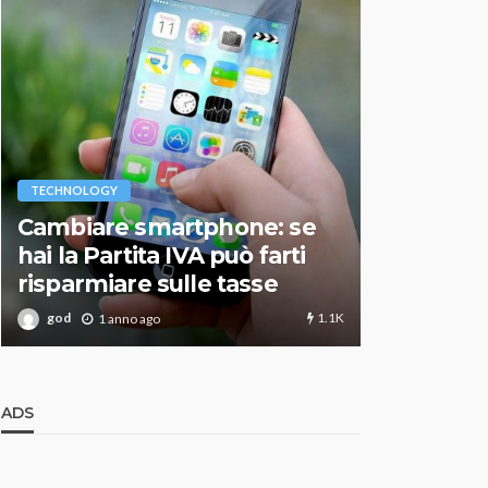
VARIE
TECHNOLOGY
Migliori r
Cambiare smartphone: se
guida agg
hai la Partita IVA può farti
scegliere
risparmiare sulle tasse
perfetto
1.1K
god
god
1 anno ago
1 an
ADS