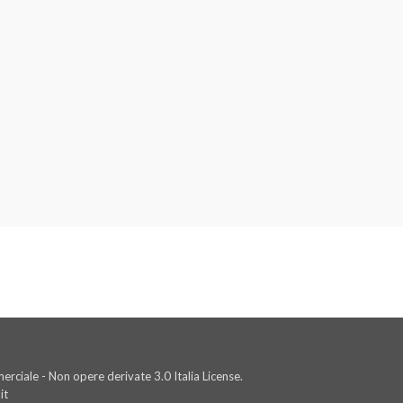
rciale - Non opere derivate 3.0 Italia License.
it