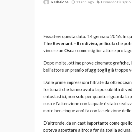
Redazione
11 anni ago
Leonardo DiCaprio
Fissatevi questa data: 14 gennaio 2016. In qu
The Revenant – Il redivivo,
pellicola che potr
vincere un
Oscar
come miglior attore protag
VARIE
Dopo molte, ottime prove cinematografiche, 
Robot tagliaerba: 
bell’attore un premio sfuggitogli già troppe v
scegliere per il tu
Dalle prime impressioni filtrate da oltreoceano,
god
1 anno ago
fortunati che hanno avuto la possibilità di ved
entusiastici, non solo per quanto riguarda la 
cura e l’attenzione con la quale è stato realiz
moto ben cinque anni fa con la selezione delle
D’altronde, da un cast importante come quell
poteva aspettare altro: a far da spalla ad u