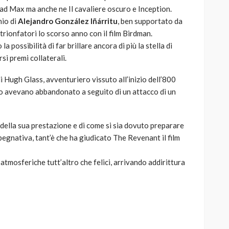
Mad Max ma anche ne Il cavaliere oscuro e Inception.
nio di
Alejandro González Iñárritu
, ben supportato da
rionfatori lo scorso anno con il film Birdman.
 possibilità di far brillare ancora di più la stella di
i premi collaterali.
i Hugh Glass, avventuriero vissuto all’inizio dell’800
 lo avevano abbandonato a seguito di un attacco di un
 della sua prestazione e di come si sia dovuto preparare
gnativa, tant’è che ha giudicato The Revenant il film
i atmosferiche tutt’altro che felici, arrivando addirittura