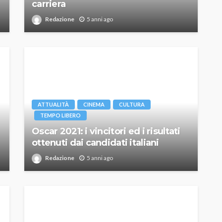
carriera
Redazione
5 anni ago
ATTUALITÀ
CINEMA
CULTURA
TEMPO LIBERO
Oscar 2021: i vincitori ed i risultati
ottenuti dai candidati italiani
Redazione
5 anni ago