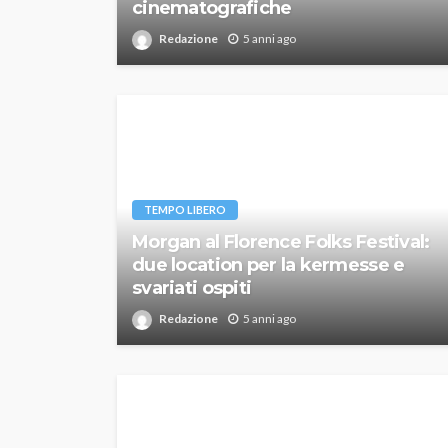
cinematografiche
Redazione
5 anni ago
TEMPO LIBERO
Morgan al Florence Folks Festival:
due location per la kermesse e
svariati ospiti
Redazione
5 anni ago