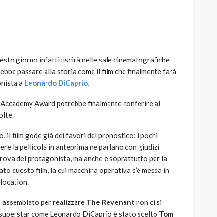
esto giorno infatti uscirà nelle sale cinematografiche
AUTO
SPORT
ebbe passare alla storia come il film che finalmente farà
MG alle Final 8 di Coppa
onista a
Leonardo DiCaprio
.
Davis: tennis mondiale e
passione per
l’Accademy Award potrebbe finalmente conferire al
quale
l’automobilismo
olte.
o prato
abbracciano la stessa causa
 il film gode già dei favori del pronostico: i pochi
786
583
god
9 mesi ago
ere la pellicola in anteprima ne parlano con giudizi
prova del protagonista, ma anche e soprattutto per la
zato questo film, la cui macchina operativa s’è messa in
 location.
o assemblato per realizzare
The Revenant
non ci si
na superstar come Leonardo DiCaprio è stato scelto
Tom