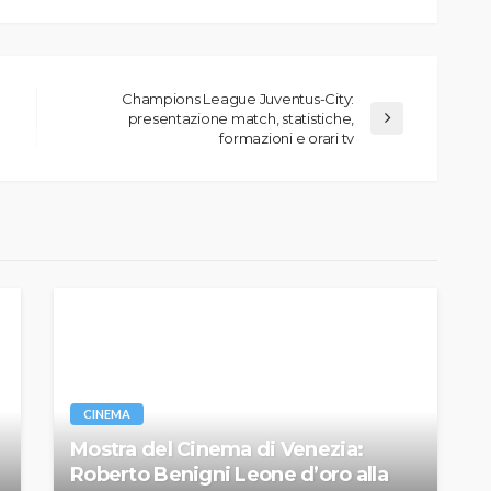
Champions League Juventus-City:
presentazione match, statistiche,
formazioni e orari tv
CINEMA
Mostra del Cinema di Venezia:
Roberto Benigni Leone d’oro alla