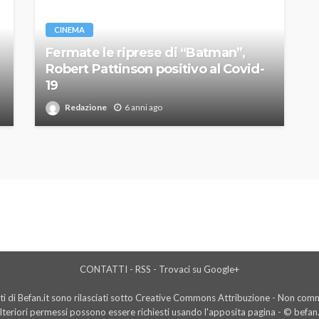
CINEMA
Fermate le riprese di “Batman”,
Robert Pattinson positivo al Covid-
19
Redazione
6 anni ago
CONTATTI
-
RSS
-
Trovaci su Google+
i di Befan.it sono rilasciati sotto Creative Commons Attribuzione - Non comme
lteriori permessi possono essere richiesti usando l'
apposita pagina
- © befan.