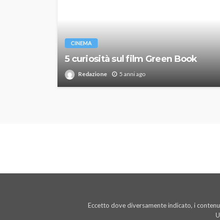
CINEMA
5 curiosità sul film Green Book
Redazione
5 anni ago
Eccetto dove diversamente indicato, i contenut
U