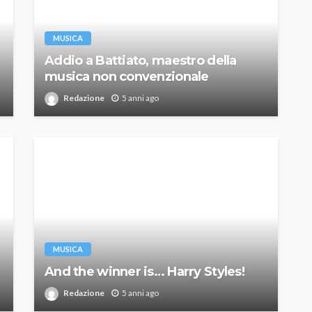
MUSICA
Addio a Battiato, maestro della
musica non convenzionale
Redazione
5 anni ago
MUSICA
And the winner is… Harry Styles!
Redazione
5 anni ago