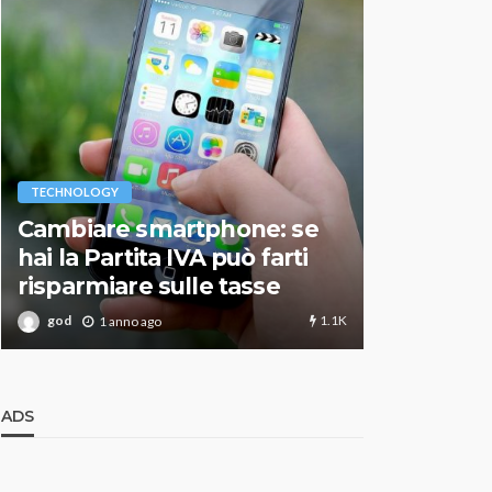
VARIE
TECHNOLOGY
Migliori r
Cambiare smartphone: se
guida agg
hai la Partita IVA può farti
scegliere
risparmiare sulle tasse
perfetto
1.1K
god
god
1 anno ago
1 an
ADS