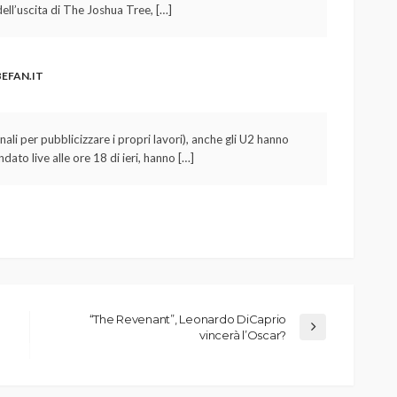
ell’uscita di The Joshua Tree, […]
BEFAN.IT
nali per pubblicizzare i propri lavori), anche gli U2 hanno
dato live alle ore 18 di ieri, hanno […]
“The Revenant”, Leonardo DiCaprio
vincerà l’Oscar?