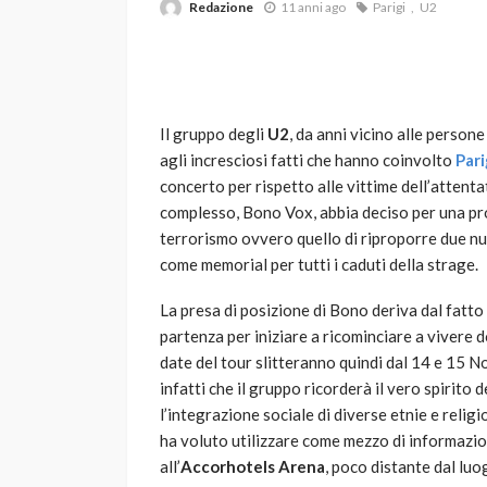
Redazione
11 anni ago
Parigi
U2
Il gruppo degli
U2
, da anni vicino alle person
agli incresciosi fatti che hanno coinvolto
Pari
concerto per rispetto alle vittime dell’attentat
complesso, Bono Vox, abbia deciso per una pro
VARIE
terrorismo ovvero quello di riproporre due n
Robot tagliaerba: 
come memorial per tutti i caduti della strage.
scegliere per il tu
La presa di posizione di Bono deriva dal fatto
god
1 anno ago
partenza per iniziare a ricominciare a vivere 
date del tour slitteranno quindi dal 14 e 15 
infatti che il gruppo ricorderà il vero spirito 
l’integrazione sociale di diverse etnie e religi
ha voluto utilizzare come mezzo di informazion
all’
Accorhotels Arena
, poco distante dal luog