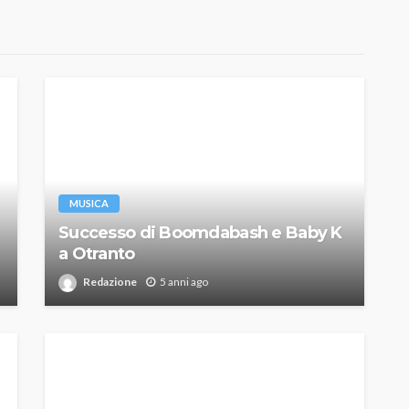
MUSICA
Successo di Boomdabash e Baby K
a Otranto
Redazione
5 anni ago