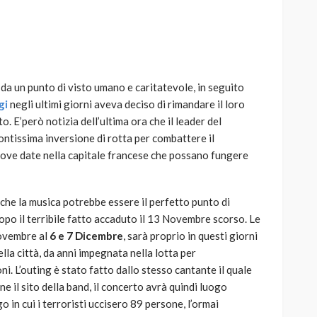
e da un punto di visto umano e caritatevole, in seguito
AUTO
SPORT
gi
negli ultimi giorni aveva deciso di rimandare il loro
MG alle Final 8 di Coppa
o. E’però notizia dell’ultima ora che il leader del
Davis: tennis mondiale e
ntissima inversione di rotta per combattere il
passione per
uove date nella capitale francese che possano fungere
quale
l’automobilismo
o prato
abbracciano la stessa causa
 che la musica potrebbe essere il perfetto punto di
785
582
god
9 mesi ago
dopo il terribile fatto accaduto il 13 Novembre scorso. Le
Novembre al
6 e 7 Dicembre
, sarà proprio in questi giorni
della città, da anni impegnata nella lotta per
oni. L’outing è stato fatto dallo stesso cantante il quale
e il sito della band, il concerto avrà quindi luogo
o in cui i terroristi uccisero 89 persone, l’ormai