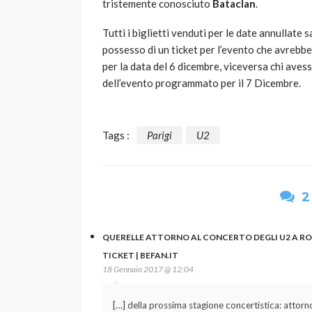
tristemente conosciuto
Bataclan
.
Tutti i biglietti venduti per le date annullate 
possesso di un ticket per l’evento che avrebb
per la data del 6 dicembre, viceversa chi aves
dell’evento programmato per il 7 Dicembre.
Tags :
Parigi
U2
2
QUERELLE ATTORNO AL CONCERTO DEGLI U2 A ROM
TICKET | BEFAN.IT
18 Gennaio 2017 @ 12:04
[…] della prossima stagione concertistica: attorno