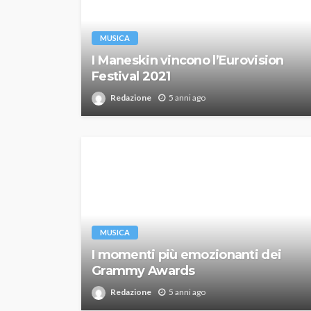
MUSICA
I Maneskin vincono l’Eurovision
Festival 2021
Redazione
5 anni ago
MUSICA
I momenti più emozionanti dei
Grammy Awards
Redazione
5 anni ago