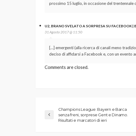
prossimo 15 luglio, in occasione del trentennale d
U2, BRANO SVELATO A SORPRESA SU FACEBOOK | 
31 Agosto 2017 @ 11:50
[…] emergenti (alla ricerca di canali meno tradizio
deciso di affidarsi a Facebook e, con un evento an
Comments are closed.
Champions League: Bayern e Barca
senza freni, sorprese Gent e Dinamo.
Risultati e marcatori di ieri