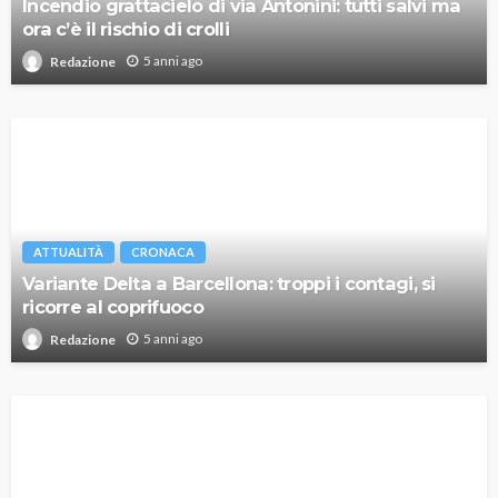
Incendio grattacielo di via Antonini: tutti salvi ma
ora c’è il rischio di crolli
5 anni ago
Redazione
ATTUALITÀ
CRONACA
Variante Delta a Barcellona: troppi i contagi, si
ricorre al coprifuoco
5 anni ago
Redazione