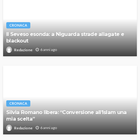
CRONACA
Il Seveso esonda: a Niguarda strade allagate e
blackout
6 anni ago
Redazione
CRONACA
Silvia Romano libera: “Conversione all’Islam una
mia scelta”
6 anni ago
Redazione