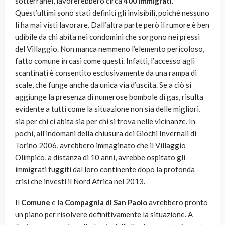
sotterranei, lavorerebbero circa
400 immigrati.
Quest’ultimi sono stati definiti gli invisibili, poiché nessuno
li ha mai visti lavorare. Dall’altra parte però il rumore è ben
udibile da chi abita nei condomini che sorgono nei pressi
del Villaggio. Non manca nemmeno l’elemento pericoloso,
fatto comune in casi come questi. Infatti, l’accesso agli
scantinati è consentito esclusivamente da una rampa di
scale, che funge anche da unica via d’uscita. Se a ciò si
aggiunge la presenza di numerose bombole di gas, risulta
evidente a tutti come la situazione non sia delle migliori,
sia per chi ci abita sia per chi si trova nelle vicinanze. In
pochi, all’indomani della chiusura dei Giochi Invernali di
Torino 2006, avrebbero immaginato che il Villaggio
Olimpico, a distanza di 10 anni, avrebbe ospitato gli
immigrati fuggiti dal loro continente dopo la profonda
crisi che investì il Nord Africa nel 2013.
Il
Comune
e la
Compagnia di San Paolo
avrebbero pronto
un piano per risolvere definitivamente la situazione. A