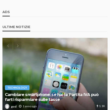
ADS
ULTIME NOTIZIE
TECHNOLOGY
Cambiare smartphone: se hai la Partita IVA può
farti risparmiare sulle tasse
1.1K
1 anno ago
god