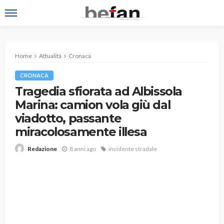
Home
Attualità
Cronaca
CRONACA
Tragedia sfiorata ad Albissola
Marina: camion vola giù dal
viadotto, passante
miracolosamente illesa
8 anni ago
incidente stradale
Redazione