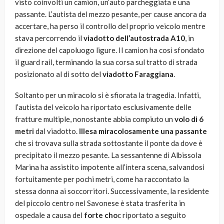
visto coinvolti un camion, un’auto parcheggiata e una
passante. L’autista del mezzo pesante, per cause ancora da
accertare, ha perso il controllo del proprio veicolo mentre
stava percorrendo il
viadotto dell’autostrada A10
, in
direzione del capoluogo ligure. Il camion ha così sfondato
il guard rail, terminando la sua corsa sul tratto di strada
posizionato al di sotto del
viadotto Faraggiana
.
Soltanto per un miracolo si è sfiorata la tragedia. Infatti,
l’autista del veicolo ha riportato esclusivamente delle
fratture multiple, nonostante abbia compiuto un
volo di 6
metri
dal viadotto.
Illesa miracolosamente una passante
che si trovava sulla strada sottostante il ponte da dove è
precipitato il mezzo pesante. La sessantenne di Albissola
Marina ha assistito impotente all’intera scena, salvandosi
fortuitamente per pochi metri, come ha raccontato la
stessa donna ai soccorritori. Successivamente, la residente
del piccolo centro nel Savonese è stata trasferita in
ospedale a causa del
forte cho
c riportato a seguito