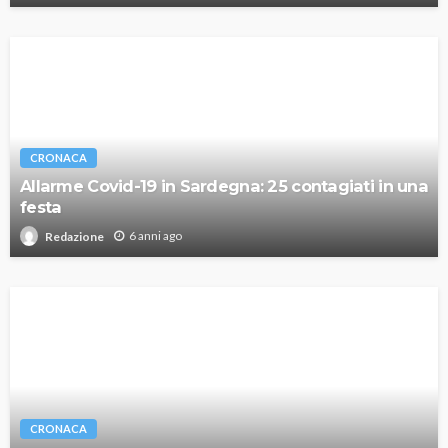
CRONACA
Allarme Covid-19 in Sardegna: 25 contagiati in una
festa
6 anni ago
Redazione
CRONACA