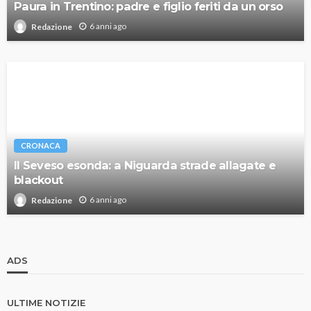
Paura in Trentino: padre e figlio feriti da un orso
6 anni ago
Redazione
CRONACA
Il Seveso esonda: a Niguarda strade allagate e
blackout
6 anni ago
Redazione
ADS
ULTIME NOTIZIE