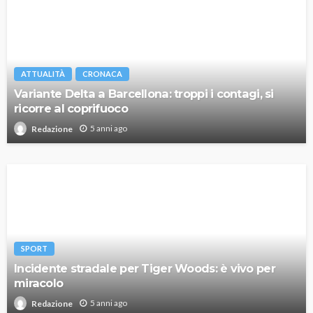
ATTUALITÀ
CRONACA
Variante Delta a Barcellona: troppi i contagi, si
ricorre al coprifuoco
5 anni ago
Redazione
SPORT
Incidente stradale per Tiger Woods: è vivo per
miracolo
5 anni ago
Redazione