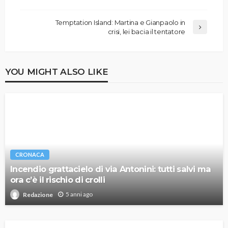
Temptation Island: Martina e Gianpaolo in
crisi, lei bacia il tentatore
YOU MIGHT ALSO LIKE
CRONACA
Incendio grattacielo di via Antonini: tutti salvi ma
ora c’è il rischio di crolli
5 anni ago
Redazione