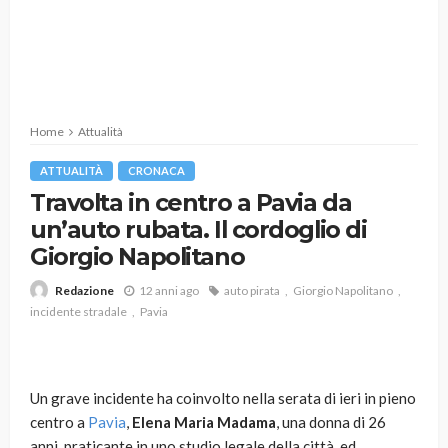
Home
Attualità
ATTUALITÀ
CRONACA
Travolta in centro a Pavia da
un’auto rubata. Il cordoglio di
Giorgio Napolitano
12 anni ago
auto pirata
Giorgio Napolitano
Redazione
incidente stradale
Pavia
Un grave incidente ha coinvolto nella serata di ieri in pieno
centro a
Pavia
,
Elena Maria Madama
, una donna di 26
anni, praticante in uno studio legale della città, ed