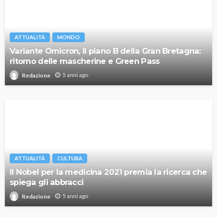
ATTUALITÀ
MONDO
Variante Omicron, il piano B della Gran Bretagna:
ritorno delle mascherine e Green Pass
5 anni ago
Redazione
ATTUALITÀ
CULTURA
Il Nobel per la medicina 2021 premia la ricerca che
spiega gli abbracci
5 anni ago
Redazione