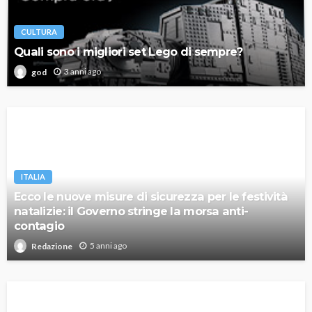
CULTURA
Quali sono i migliori set Lego di sempre?
3 anni ago
god
ITALIA
Ecco le nuove misure di sicurezza per le festività
natalizie: il Governo stringe la morsa anti-
contagio
5 anni ago
Redazione