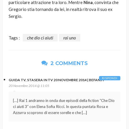
particolare attrazione tra loro. Mentre
Nina
, convinta che
Gregorio stia tornando da lei, in realtà ritrova il suo ex
Sergio.
Tags :
che dio ci aiuti
rai uno
2 COMMENTS
RISPONDI
GUIDA TV, STASERA IN TV 20 NOVEMBRE 2014 | BEFAN.IT
20 Novembre 2014 @ 11:05
[…] Rai 1 andranno in onda due episodi della fiction “Che Dio
ci aiuti 3“ con Elena Sofia Ricci. In questa puntata Rosa e
Azzurra scoprono di essere sorelle e che […]