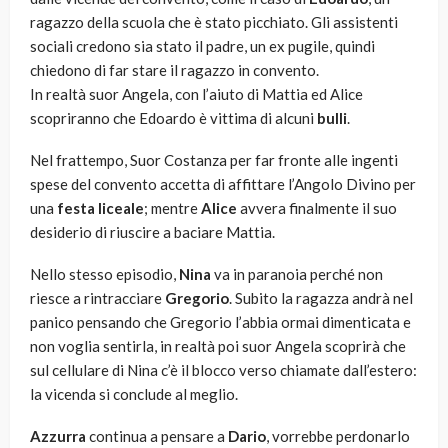
ragazzo della scuola che è stato picchiato. Gli assistenti
sociali credono sia stato il padre, un ex pugile, quindi
chiedono di far stare il ragazzo in convento.
In realtà suor Angela, con l’aiuto di Mattia ed Alice
scopriranno che Edoardo è vittima di alcuni
bulli
.
Nel frattempo, Suor Costanza per far fronte alle ingenti
spese del convento accetta di affittare l’Angolo Divino per
una
festa liceale
; mentre
Alice
avvera finalmente il suo
desiderio di riuscire a baciare Mattia.
Nello stesso episodio,
Nina
va in paranoia perché non
riesce a rintracciare
Gregorio
. Subito la ragazza andrà nel
panico pensando che Gregorio l’abbia ormai dimenticata e
non voglia sentirla, in realtà poi suor Angela scoprirà che
sul cellulare di Nina c’è il blocco verso chiamate dall’estero:
la vicenda si conclude al meglio.
Azzurra
continua a pensare a
Dario
, vorrebbe perdonarlo