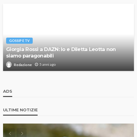
GOSSIP E TV
Giorgia Rossi a DAZN: Io e Diletta Leotta non
siamo paragonabili
5 anni ago
Redazione
ADS
ULTIME NOTIZIE