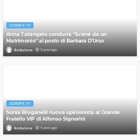
GOSSIP E TV
Anna Tatangelo condurrà “Scene da un
Matrimonio” al posto di Barbara D’Urso
5 anni ago
Redazione
GOSSIP E TV
Sonia Bruganelli nuova opinionista al Grande
Fratello VIP di Alfonso Signorini
5 anni ago
Redazione