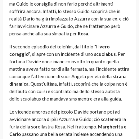
ma Guido le consiglia di non farlo perché altrimenti
soffrirà ancora. Infatti, lo stesso Guido scoprirà che in
realtà Dario ha già rimpiazzato Azzurra con la sua ex, e ciò
fa riavvicinare Azzurra e Guido, che ne frattempo però
pensa anche alla sua simpatia per
Rosa
.
Il secondo episodio del telefilm, dal titolo
“Il vero
coraggio”
, si apre con un incidente di uno
scuolabus
. Per
fortuna Davide non rimane coinvolto in quanto quella
mattina aveva fatto tardi alla fermata, ma l’incidente attira
comunque l’attenzione di suor Angela per via della
strana
dinamica.
Quest’ultima, infatti, scoprirà che la colpa non è
dell’auto con cui si è scontrato ma dello stesso autista
dello scuolabus che mandava sms mentre era alla guida.
Le vicende amorose del piccolo Davide portano poi ad
avvicinare ancora di più Azzurra e Guido; ciò scatenerà la
furia della sorellastra Rosa. Nel frattempo,
Margherita e
Carlo
passano una bella serata insieme accendendo una