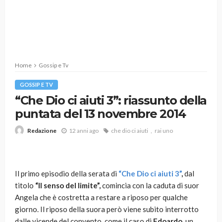
Home
Gossip e Tv
GOSSIP E TV
“Che Dio ci aiuti 3”: riassunto della
puntata del 13 novembre 2014
12 anni ago
che dio ci aiuti
rai uno
Redazione
Il primo episodio della serata di
“Che Dio ci aiuti 3”
,
dal
titolo
“Il senso del limite”,
comincia con la caduta di suor
Angela che è costretta a restare a riposo per qualche
giorno. Il riposo della suora però viene subito interrotto
dalle vicende del convento, come il caso di
Edoardo
, un