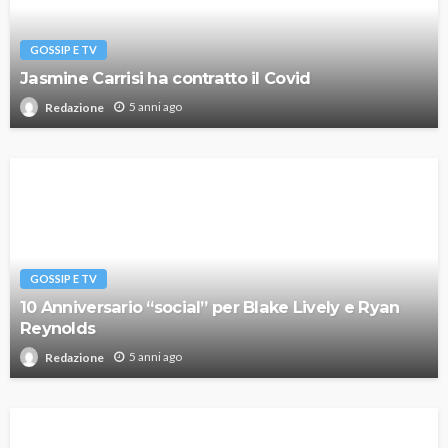
GOSSIP E TV
Jasmine Carrisi ha contratto il Covid
5 anni ago
Redazione
GOSSIP E TV
10 Anniversario “social” per Blake Lively e Ryan
Reynolds
5 anni ago
Redazione