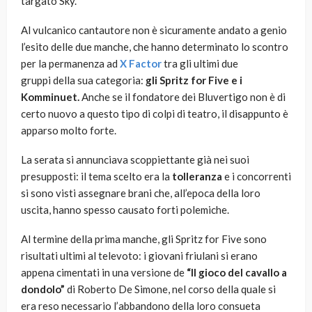
targato Sky.
Al vulcanico cantautore non è sicuramente andato a genio
l’esito delle due manche, che hanno determinato lo scontro
per la permanenza ad
X Factor
tra gli ultimi due
gruppi della sua categoria:
gli Spritz for Five e i
Komminuet.
Anche se il fondatore dei Bluvertigo non è di
certo nuovo a questo tipo di colpi di teatro, il disappunto è
apparso molto forte.
La serata si annunciava scoppiettante già nei suoi
presupposti: il tema scelto era la
tolleranza
e i concorrenti
si sono visti assegnare brani che, all’epoca della loro
uscita, hanno spesso causato forti polemiche.
Al termine della prima manche, gli Spritz for Five sono
risultati ultimi al televoto: i giovani friulani si erano
appena cimentati in una versione de
“Il gioco del cavallo a
dondolo”
di Roberto De Simone, nel corso della quale si
era reso necessario l’abbandono della loro consueta