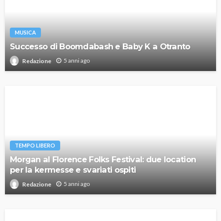
MUSICA
Successo di Boomdabash e Baby K a Otranto
5 anni ago
Redazione
TEMPO LIBERO
Morgan al Florence Folks Festival: due location
per la kermesse e svariati ospiti
5 anni ago
Redazione