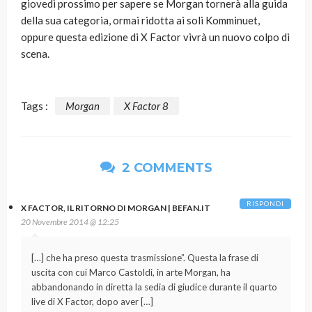
giovedì prossimo per sapere se Morgan tornerà alla guida
della sua categoria, ormai ridotta ai soli Komminuet,
oppure questa edizione di X Factor vivrà un nuovo colpo di
scena.
Tags :
Morgan
X Factor 8
2 COMMENTS
RISPONDI
X FACTOR, IL RITORNO DI MORGAN | BEFAN.IT
20 Novembre 2014 @ 12:25
[…] che ha preso questa trasmissione”. Questa la frase di
uscita con cui Marco Castoldi, in arte Morgan, ha
abbandonando in diretta la sedia di giudice durante il quarto
live di X Factor, dopo aver […]