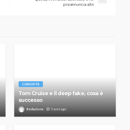
preannuncia altri
CURIOSITÀ
Tom Cruise e il deep fake, cosa è
successo
Redazione
5 anni ago