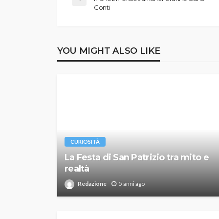
Conti
YOU MIGHT ALSO LIKE
CURIOSITÀ
La Festa di San Patrizio tra mito e
realtà
Redazione
5 anni ago