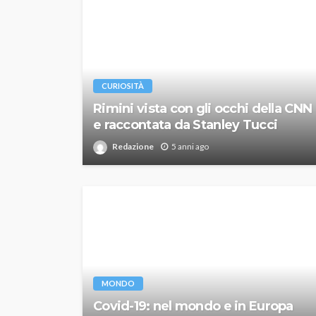
CURIOSITÀ
Rimini vista con gli occhi della CNN
e raccontata da Stanley Tucci
Redazione
5 anni ago
MONDO
Covid-19: nel mondo e in Europa