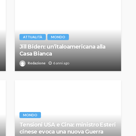
ATTUALITÀ
MONDO
Jill Biden: un’italoamericana alla
Casa Bianca
Redazione
6 anni ago
MONDO
Tensioni USA e Cina: ministro Esteri
cinese evoca una nuova Guerra