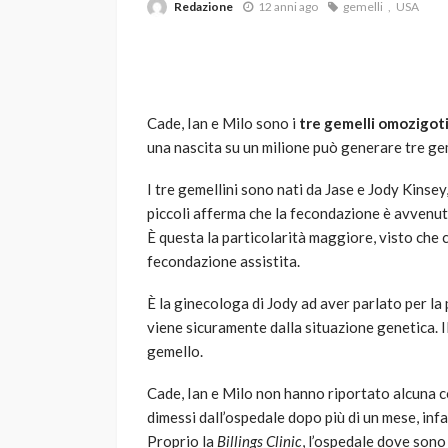
Redazione
12 anni ago
gemelli
USA
Cade, Ian e Milo sono i
tre gemelli omozigot
una nascita su un milione può generare tre gem
I tre gemellini sono nati da Jase e Jody Kinse
VARIE
piccoli afferma che la fecondazione è avvenuta
Robot tagliaerba: 
È questa la particolarità maggiore, visto che 
scegliere per il tu
fecondazione assistita.
god
1 anno ago
È la ginecologa di Jody ad aver parlato per la
viene sicuramente dalla situazione genetica. 
gemello.
Cade, Ian e Milo non hanno riportato alcuna c
dimessi dall’ospedale dopo più di un mese, infa
Proprio la
Billings Clinic
, l’ospedale dove sono n