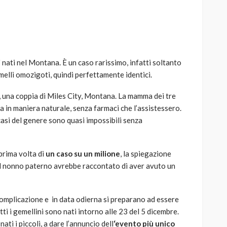
i
nati nel Montana. È un caso rarissimo, infatti soltanto
AUTO
SPORT
elli omozigoti, quindi perfettamente identici.
MG alle Final 8 di Coppa
Davis: tennis mondiale e
y, una coppia di Miles City, Montana. La mamma dei tre
passione per
 in maniera naturale, senza farmaci che l’assistessero.
quale
l’automobilismo
casi del genere sono quasi impossibili senza
o prato
abbracciano la stessa causa
791
588
god
9 mesi ago
 prima volta di
un caso su un milione
, la spiegazione
Il nonno paterno avrebbe raccontato di aver avuto un
omplicazione e in data odierna si preparano ad essere
tti i gemellini sono nati intorno alle 23 del 5 dicembre.
ati i piccoli, a dare l’annuncio dell
‘evento più unico