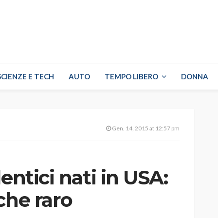
SCIENZE E TECH
AUTO
TEMPO LIBERO
DONNA
Gen. 14, 2015 at 12:57 pm
entici nati in USA:
che raro