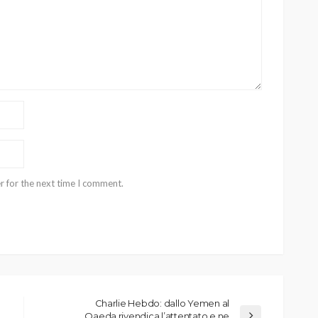
r for the next time I comment.
Charlie Hebdo: dallo Yemen al
Qaeda rivendica l’attentato e ne