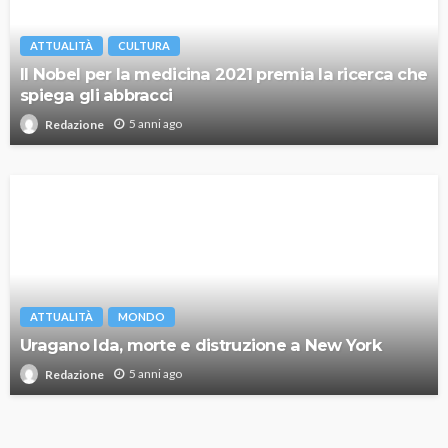
ATTUALITÀ
CULTURA
Il Nobel per la medicina 2021 premia la ricerca che
spiega gli abbracci
5 anni ago
Redazione
ATTUALITÀ
MONDO
Uragano Ida, morte e distruzione a New York
5 anni ago
Redazione