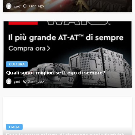
3 anni ago
god
CULTURA
Quali sono i migliori set Lego di sempre?
3 anni ago
god
ITALIA