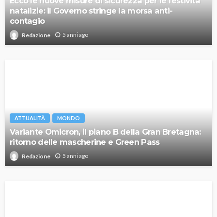
Ecco le nuove misure di sicurezza per le festività
natalizie: il Governo stringe la morsa anti-
contagio
5 anni ago
Redazione
ATTUALITÀ
MONDO
Variante Omicron, il piano B della Gran Bretagna:
ritorno delle mascherine e Green Pass
5 anni ago
Redazione