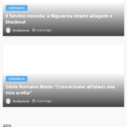
CRONACA
Il Seveso esonda: a Niguarda strade allagate e
blackout
6 anni ago
Redazione
CRONACA
Silvia Romano libera: “Conversione all’Islam una
mia scelta”
6 anni ago
Redazione
ADS