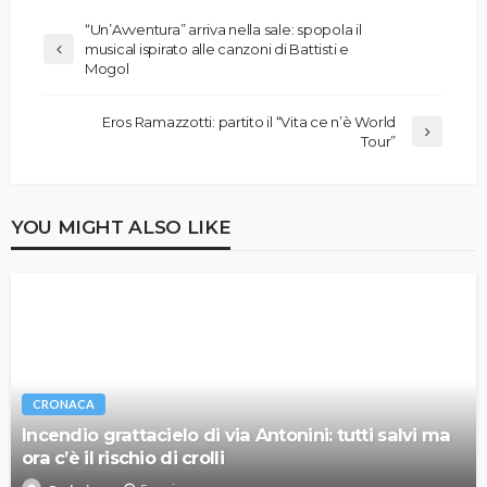
“Un’Avventura” arriva nella sale: spopola il
musical ispirato alle canzoni di Battisti e
Mogol
Eros Ramazzotti: partito il “Vita ce n’è World
Tour”
YOU MIGHT ALSO LIKE
CRONACA
Incendio grattacielo di via Antonini: tutti salvi ma
ora c’è il rischio di crolli