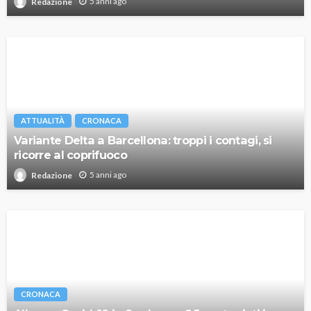
5 anni ago
Redazione
ATTUALITÀ
CRONACA
Variante Delta a Barcellona: troppi i contagi, si
ricorre al coprifuoco
5 anni ago
Redazione
CRONACA