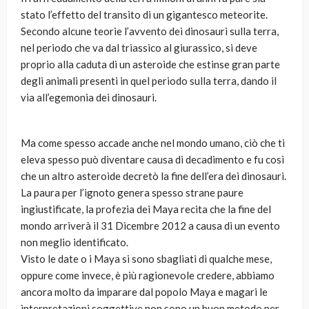
stato l’effetto del transito di un gigantesco meteorite.
Secondo alcune teorie l’avvento dei dinosauri sulla terra,
nel periodo che va dal triassico al giurassico, si deve
proprio alla caduta di un asteroide che estinse gran parte
degli animali presenti in quel periodo sulla terra, dando il
via all’egemonia dei dinosauri.
Ma come spesso accade anche nel mondo umano, ciò che ti
eleva spesso può diventare causa di decadimento e fu così
che un altro asteroide decretò la fine dell’era dei dinosauri.
La paura per l’ignoto genera spesso strane paure
ingiustificate, la profezia dei Maya recita che la fine del
mondo arriverà il 31 Dicembre 2012 a causa di un evento
non meglio identificato.
Visto le date o i Maya si sono sbagliati di qualche mese,
oppure come invece, è più ragionevole credere, abbiamo
ancora molto da imparare dal popolo Maya e magari le
interpretazioni soggettive non sono un buon metodo per