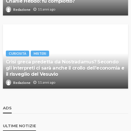
Charlie Hebdo: fu complotto?
11 anni ago
Redazione
CURIOSITÀ
MISTERI
Crisi greca predetta da Nostradamus? Secondo
gli interpreti ci sarà anche il crollo dell’economia e
il risveglio del Vesuvio
11 anni ago
Redazione
ADS
ULTIME NOTIZIE