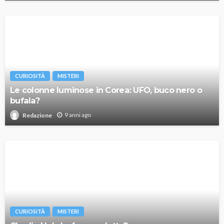
CURIOSITÀ
MISTERI
Le colonne luminose in Corea: UFO, buco nero o
bufala?
9 anni ago
Redazione
CURIOSITÀ
MISTERI