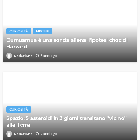
CURIOSITÀ
MISTERI
Oumuamua è una sonda aliena: l’ipotesi choc di
Harvard
8 anni ago
Redazione
CURIOSITÀ
Spazio: 5 asteroidi in 3 giorni transitano “vicino”
alla Terra
9 anni ago
Redazione