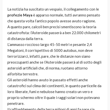
La notizia ha suscitato un vespaio, il collegamento con le
profezie Maya
è apparso normale, tutti avranno pensato
che questa volta l’antico popolo avesse avuto ragione.
A quanto pare, calcoli ben precisi smentiscono la teoria
catastrofista: l’Asteroide passerà a ben 22.000 chilometri
di distanza dalla terra.
L’ammasso roccioso largo 45-50 metri e pesante 2,4
Megatoni, il corrispettivo di 5000 autobus, non deve
terrorizzarci, infatti, pare, che le distanze non siano
preoccupanti anche se l’Asteroide passerà al di sotto degli
asteroidi artificiali che, di norma, ruotano attorno
all’orbita terrestre.
Gli asteroidi hanno avuto in passato effetti anche
catastrofici sul clima dei continenti, in quanto particelle da
loro liberate, fumi e nebulose hanno creato un vero e
proprio schermo oltre il quale i raggi solari non potevano
penetrare.
Il raffreddamento della terra milioni di anni fa pare sia