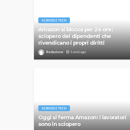
SCIENZE E TECH
Amazon si blocca per 24 ore:
sciopero dei dipendenti che
rivendicano i propri diritti
Redazione
5 anni ago
SCIENZE E TECH
Oggi si ferma Amazon: i lavoratori
sono in sciopero