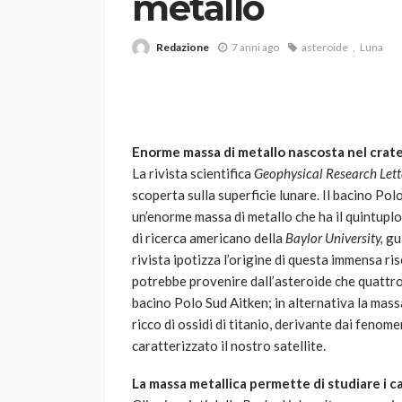
metallo
Redazione
7 anni ago
asteroide
Luna
Enorme massa di metallo nascosta nel crate
La rivista scientifica
Geophysical Research Lett
VARIE
scoperta sulla superficie lunare. Il bacino Po
Robot tagliaerba: 
un’enorme massa di metallo che ha il quintuplo
scegliere per il tu
di ricerca americano della
Baylor University,
gui
rivista ipotizza l’origine di questa immensa ri
god
1 anno ago
potrebbe provenire dall’asteroide che quattro 
bacino Polo Sud Aitken; in alternativa la mas
ricco di ossidi di titanio, derivante dai fenom
caratterizzato il nostro satellite.
La massa metallica permette di studiare i c