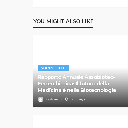
YOU MIGHT ALSO LIKE
SCIENZE E TECH
Rapporto Annuale Assobiotec-
Federchimica: Il futuro della
Medicina è nelle Biotecnologie
Redazione
5 anni ago