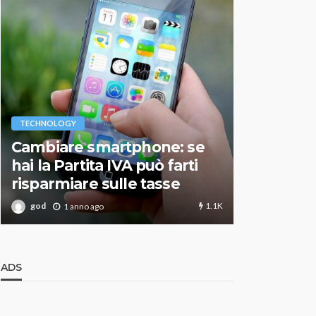
VARIE
TECHNOLOGY
Migliori r
Cambiare smartphone: se
guida agg
hai la Partita IVA può farti
scegliere
risparmiare sulle tasse
perfetto
1.1K
god
god
1 anno ago
1 an
ADS