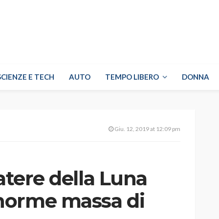
SCIENZE E TECH
AUTO
TEMPO LIBERO
DONNA
Giu. 12, 2019 at 12:09 pm
atere della Luna
norme massa di