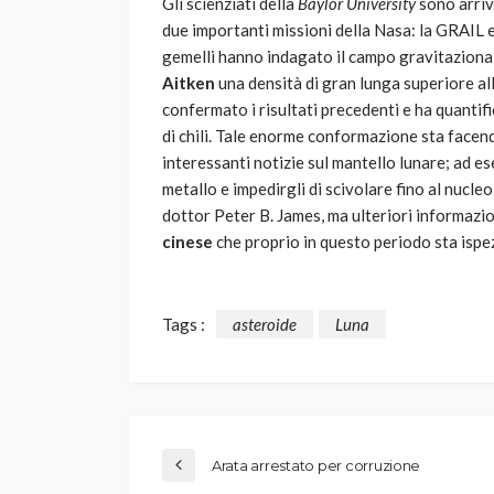
Gli scienziati della
Baylor University
sono arriva
due importanti missioni della Nasa: la GRAIL e 
gemelli hanno indagato il campo gravitazional
Aitken
una densità di gran lunga superiore a
confermato i risultati precedenti e ha quantif
di chili. Tale enorme conformazione sta facen
interessanti notizie sul mantello lunare; ad es
metallo e impedirgli di scivolare fino al nucle
dottor Peter B. James, ma ulteriori informazi
cinese
che proprio in questo periodo sta ispe
Tags :
asteroide
Luna
Arata arrestato per corruzione