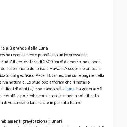
AUTO
SPORT
MG alle Final 8 di Coppa
re più grande della Luna
Davis: tennis mondiale e
ers
ha recentemente pubblicato un’interessante
passione per
lo Sud-Aitken, cratere di 2500 km di diametro, nasconde
quale
l’automobilismo
 dell’estensione delle isole Hawaii. A scoprirlo un team
o prato
abbracciano la stessa causa
dato dal geofisico Peter B. James, che sulle pagine della
serva naturale. Lo studioso afferma che il metallo
785
582
god
9 mesi ago
milioni di anni fa, impattando sulla
Luna
, ha generato il
sa metallica potrebbe consistere in magma solidificato
eni di vulcanismo lunare che in passato hanno
ambiamenti gravitazionali lunari