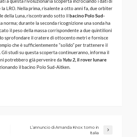
ti a questa rivoluzionaria scoperta incrociando i dati di
la LRO. Nella prima, risalente a otto anni fa, due orbiter
e della Luna, riscontrando sotto il
bacino Polo Sud-
lla norma; durante la seconda ricognizione una sonda ha
icato il peso della massa corrispondente a due quintilioni
do sprofondare il cratere di ottocento metri e fornisce
empio che è sufficientemente “solido” per trattenere il
o. Gli studi su questa scoperta continueranno, informa il
oni potrebbero già pervenire da
Yutu 2,
il rover lunare
zionando il bacino Polo Sud-Aitken.
L’annuncio di Amanda Knox: torno in
Italia