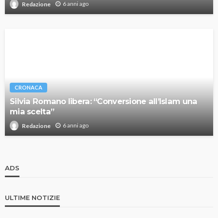
6 anni ago
Redazione
CRONACA
Silvia Romano libera: “Conversione all’Islam una
mia scelta”
6 anni ago
Redazione
ADS
ULTIME NOTIZIE