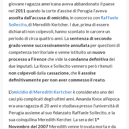
giovane ragazza americana aveva abbandonato il paese
nel
2011
quando la corte d’assise di Perugia l’aveva
assolta dall’accusa di omicidio,
in concorso con
Raffaele
Sollecito
,
di Meredith Kertcher. I due, prima di essere
dichiarati non colpevoli, hanno scontato in carcere un
periodo di circa quattro anni. La
sentenza di secondo
grado venne successivamente annullata
per questioni di
competenza territoriale e venne istituito un
nuovo
processo a Firenze
che vide la
condanna definitiva
dei
due imputati. La Knox e Sollecito vennero però ritenuti
non colpevoli
dalla
cassazione,
che
li assolse
definitivamente per non aver commesso il reato.
L’
omicidio di Meredith Kertcher
è considerato uno dei
casi più complicati degli ultimi anni. Amanda Knox all’epoca
era una ragazza di 20 anni e studiava presso l’università di
Perugia assieme al suo fidanzato Raffaele Sollecito, e la
sua coinquilina Meredith Kercher. La sera del
1°
Novembre del 2007
Meredith venne trovata morta e da