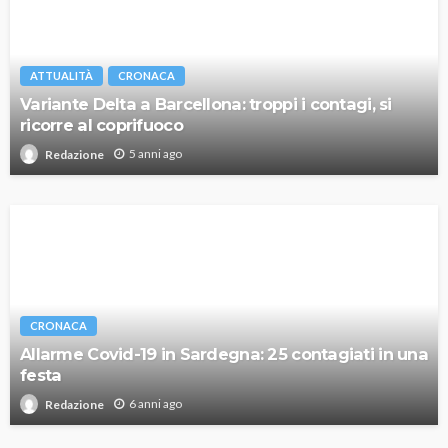
ATTUALITÀ
CRONACA
Variante Delta a Barcellona: troppi i contagi, si
ricorre al coprifuoco
5 anni ago
Redazione
CRONACA
Allarme Covid-19 in Sardegna: 25 contagiati in una
festa
6 anni ago
Redazione