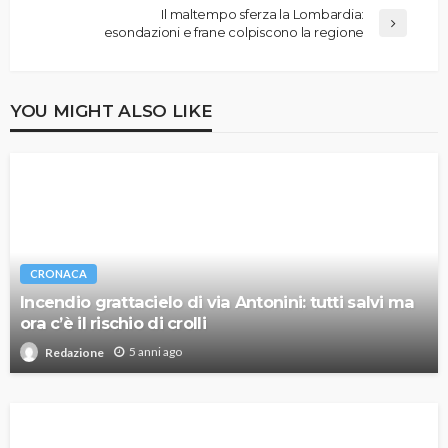
Il maltempo sferza la Lombardia:
esondazioni e frane colpiscono la regione
YOU MIGHT ALSO LIKE
CRONACA
Incendio grattacielo di via Antonini: tutti salvi ma
ora c’è il rischio di crolli
5 anni ago
Redazione