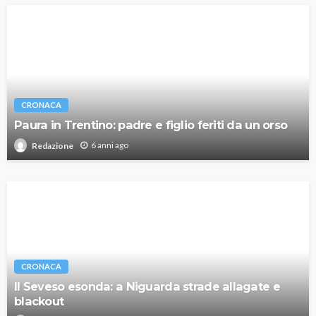
CRONACA
Paura in Trentino: padre e figlio feriti da un orso
6 anni ago
Redazione
CRONACA
Il Seveso esonda: a Niguarda strade allagate e
blackout