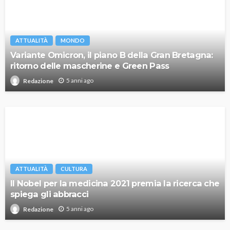
ATTUALITÀ
MONDO
Variante Omicron, il piano B della Gran Bretagna:
ritorno delle mascherine e Green Pass
5 anni ago
Redazione
ATTUALITÀ
CULTURA
Il Nobel per la medicina 2021 premia la ricerca che
spiega gli abbracci
5 anni ago
Redazione