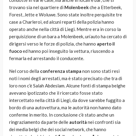
condotte in varie case, ma anche in locali e bar, che si
trovano sia nel quartiere di
Molenbeek
che a Etterbeek,
Forest, Jette e Woluwe. Sono state inoltre perquisite tre
case a Charleroi, ed alcuni reparti della polizia hanno
operato anche nella città di Liegi. Mentre era in corso la
perquisizione di un bara a Molenbeek, un’auto ha cercato di
dirigersi verso le forze di polizia, che hanno
aperto il
fuoco
ed hanno poi inseguito la vettura, riuscendo a
fermarla ed arrestando il conducente.
Nel corso della
conferenza stampa
non sono stati resi
noti i nomi degli arrestati, ma è stato precisato che tra di
loro non c’è Salah Abdeslam. Alcune fonti di stampa belghe
avevano ipotizzato che il ricercato fosse stato
intercettato nella città di Liegi, da dove sarebbe fuggito a
bordo di una autovettura, ma le autorità non hanno dato
conferme in merito. In conclusione c’è stato anche un
ringraziamento da parte delle
autorità
nei confronti sia
dei media belgi che dei social network, che hanno