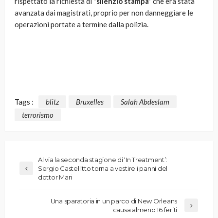
rispettato la richiesta di
“silenzio stampa”
che era stata
avanzata dai magistrati, proprio per non danneggiare le
operazioni portate a termine dalla polizia.
Tags :
blitz
Bruxelles
Salah Abdeslam
terrorismo
Al via la seconda stagione di ‘In Treatment’:
Sergio Castellitto torna a vestire i panni del
dottor Mari
Una sparatoria in un parco di New Orleans
causa almeno 16 feriti