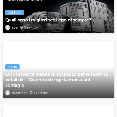
CULTURA
Quali sono i migliori set Lego di sempre?
3 anni ago
god
ITALIA
Ecco le nuove misure di sicurezza per le festività
natalizie: il Governo stringe la morsa anti-
contagio
5 anni ago
Redazione