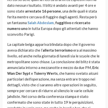
dato nessun risultato. Il blitz è andato avanti per 4 ore e
sono state
arrestate 16 persone
, una delle quali è stata
ferita mentre cercava di fuggire dagli agenti. Resta però
un fantasma
Salah Abdeslam
,
fuggitivo
e
ricercato
numero uno
in tutta Europa dopo gli attentati che hanno
sconvolto Parigi.
La capitale belga appariva blindata dopo che il governo
aveva dichiarato che l’
allerta terrorismo
era al massimo
livello, ed anche nella giornata di lunedì sia le scuole che le
metropolitane sono chiuse. La conclusione del blitz è stata
annunciata intorno a mezzanotte e mezzo da due PM,
Eric
Wan Der Sypt
e
Toierry Werts
, che hanno svelato alcuni
particolari dell’operazione, ma senza entrare troppo nei
dettagli, visto che ci saranno altre operazioni in seguito,
sempre per cercare di ridurre al silenzio le varie cellule
jahdiste. Nel corso della conferenza stampa è stato
confermato che sono state in tutto 19 le perquisizioni,