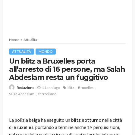
Home
Attualità
ATTUALITÀ
MONDO
Un blitz a Bruxelles porta
all’arresto di 16 persone, ma Salah
Abdeslam resta un fuggitivo
11 anni ago
blitz
Bruxelles
Redazione
Salah Abdeslam
terrorismo
La polizia belga ha eseguito un
blitz notturno
nella città
di
Bruxelles
, portando a termine anche 19 perquisizioni,
nel corso delle quali la ricerca di armi ed esplosivi non ha