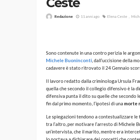
Ceste
Redazione
11 anni ago
Elena Ceste
Mich
Sono contenute in una contro perizia le argo
Michele Buoninconti
, dall’uccisione della mo
VARIE
cadavere è stato ritrovato il 24 Gennaio scor
Robot tagliaerba: 
scegliere per il tu
Il lavoro redatto dalla criminologa Ursula Fr
quella che secondo il collegio difensivo è la 
god
1 anno ago
difensiva punta il dito su quelle che secondo l
fin dal primo momento, l’ipotesi di una
morte 
Le spiegazioni tendono a contestualizzare le t
tra l’altro, per motivare l’arresto di Michele B
un’intervista, che il marito, mentre era inter
lo portava a dichiarare dei concetti che conte