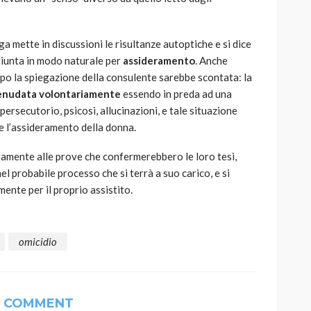
a mette in discussioni le risultanze autoptiche e si dice
giunta in modo naturale per
assideramento
. Anche
rpo la spiegazione della consulente sarebbe scontata: la
enudata volontariamente
essendo in preda ad una
persecutorio, psicosi, allucinazioni, e tale situazione
e l’assideramento della donna.
nitamente alle prove che confermerebbero le loro tesi,
el probabile processo che si terrà a suo carico, e si
ente per il proprio assistito.
omicidio
1 COMMENT