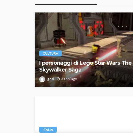
CULTURA
I personaggi di Lego Star Wars The
Skywalker Saga
god
3 anni ago
ITALIA