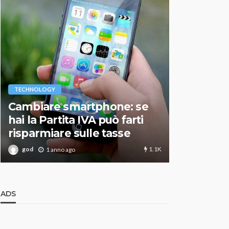
VARIE
TECHNOLOGY
Migliori r
Cambiare smartphone: se
guida agg
hai la Partita IVA può farti
scegliere
risparmiare sulle tasse
perfetto
1.1K
god
god
1 anno ago
1 an
ADS