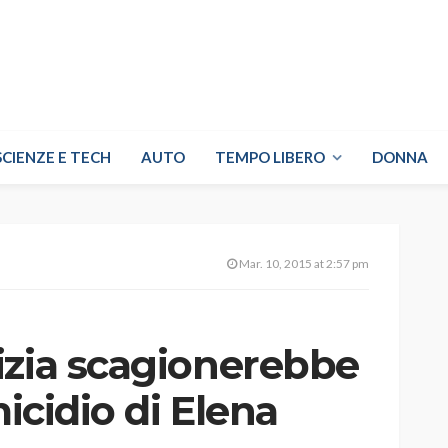
SCIENZE E TECH
AUTO
TEMPO LIBERO
DONNA
Mar. 10, 2015 at 2:57 pm
izia scagionerebbe
micidio di Elena