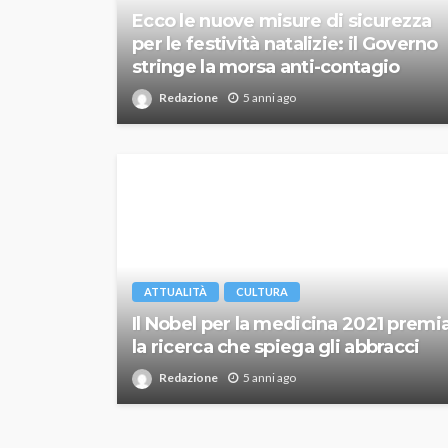
Ecco le nuove misure di sicurezza
per le festività natalizie: il Governo
stringe la morsa anti-contagio
Redazione
5 anni ago
ATTUALITÀ
CULTURA
Il Nobel per la medicina 2021 premi
la ricerca che spiega gli abbracci
Redazione
5 anni ago