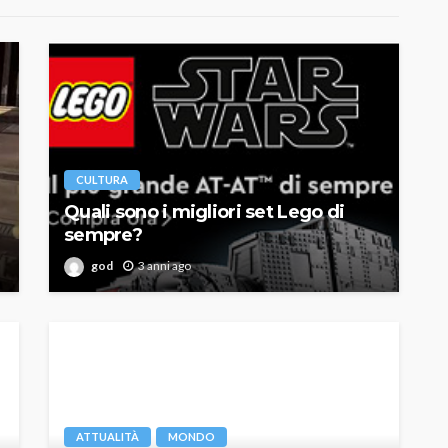
CULTURA
Quali sono i migliori set Lego di
sempre?
god
3 anni ago
ATTUALITÀ
MONDO