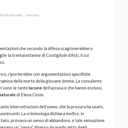
ele Buoniconti
omicidio
AUTO
SPORT
MG alle Final 8 di Coppa
mentazioni che secondo la difesa scagionerebbero
Davis: tennis mondiale e
glie la trentasettenne di Costigliole d’Asti, il cui
passione per
so.
quale
l’automobilismo
o prato
abbracciano la stessa causa
anco, riporterebbe con argomentazioni specifiche
dinamica della morte della giovane donna. La consulente
786
583
god
9 mesi ago
ei sono le tante
lacune
dell’accusa e che hanno escluso,
naturale
di Elena Ceste.
ante intercettazioni dell’uomo, che la procura ha usato,
uoninconti. La criminologa dichiara inoltre, in
cettato, provava un senso di abbandono, e tale sensazione
nevano un “senso” diverso da quello letto dagli