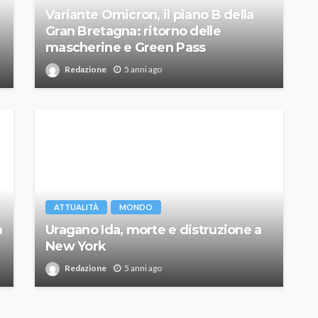
Variante Omicron, il piano B della
Gran Bretagna: ritorno delle
mascherine e Green Pass
Redazione
5 anni ago
ATTUALITÀ
MONDO
a
Uragano Ida, morte e distruzione a
New York
Redazione
5 anni ago