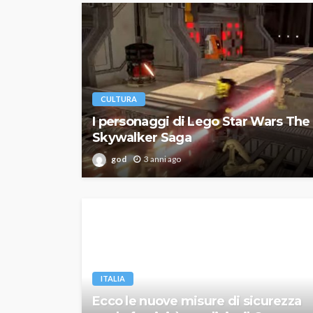
CULTURA
I personaggi di Lego Star Wars The
Skywalker Saga
god
3 anni ago
ITALIA
Ecco le nuove misure di sicurezza