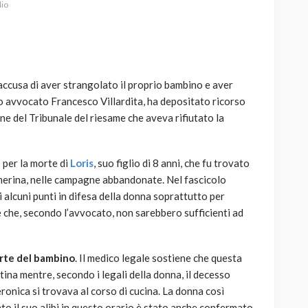
dio
’accusa di aver strangolato il proprio bambino e aver
AUTO
SPORT
suo avvocato Francesco Villardita, ha depositato ricorso
MG alle Final 8 di Coppa
ne del Tribunale del riesame che aveva rifiutato la
Davis: tennis mondiale e
passione per
quale
l’automobilismo
a
per la morte di
Loris
, suo figlio di 8 anni, che fu trovato
o prato
abbracciano la stessa causa
merina, nelle campagne abbandonate. Nel fascicolo
i alcuni punti in difesa della donna soprattutto per
791
587
god
9 mesi ago
ve che, secondo l’avvocato, non sarebbero sufficienti ad
orte del bambino
. Il medico legale sostiene che questa
tina mentre, secondo i legali della donna, il decesso
onica si trovava al corso di cucina. La donna così
nto il suo alibi in questo orario è stato anche confermato