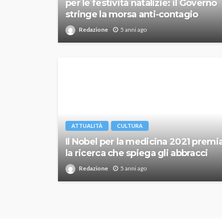
per le festività natalizie: il Governo
stringe la morsa anti-contagio
Redazione
5 anni ago
ATTUALITÀ
CULTURA
Il Nobel per la medicina 2021 premi
la ricerca che spiega gli abbracci
Redazione
5 anni ago