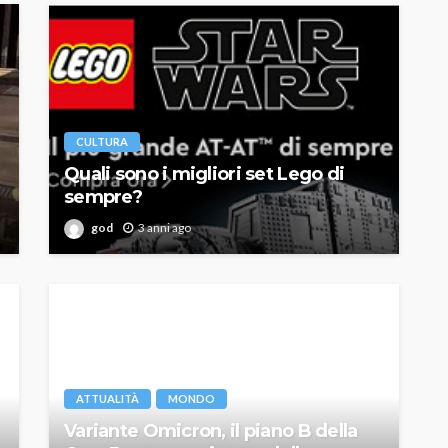
CULTURA
Quali sono i migliori set Lego di
sempre?
god
3 anni ago
ATTUALITÀ
MONDO
Variante Omicron, il piano B della