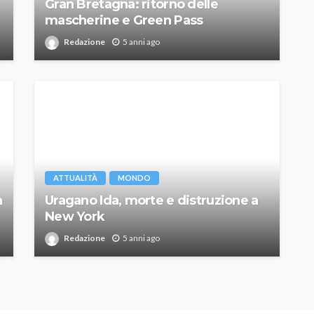
Gran Bretagna: ritorno delle
mascherine e Green Pass
Redazione
5 anni ago
ATTUALITÀ
MONDO
a
Uragano Ida, morte e distruzione a
New York
Redazione
5 anni ago