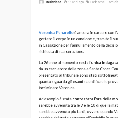
Redazione
11 anni ago
Loris Stival
omici
Veronica Panarello
è ancora in carcere con l
gettato il corpo in un canalone e, tramite il 
in Cassazione per l’annullamento della decisio
richiesta di scarcerazione.
VARIE
Robot tagliaerba: 
La 26enne al momento
resta l’unica indagat
scegliere per il tu
da un cacciatore della zona a Santa Croce Ca
presentato al tribunale sono stati sottolineat
god
1 anno ago
quanto riguarda gli esami scientifici e le pro
incriminare Veronica.
Ad esempio è stata
contestata l’ora della m
sarebbe avvenuta tra le 9 e le 10 di quella mat
sarebbe avvenuto più tardi, ovvero quando Ver
sarebbe del tutto estranea all’omicidio in qua