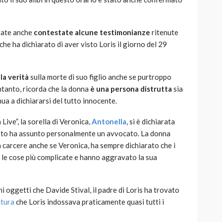
tate anche
contestate alcune testimonianze
ritenute
he ha dichiarato di aver visto Loris il giorno del 29
la verità
sulla morte di suo figlio anche se purtroppo
intanto, ricorda che la donna
è una persona distrutta
sia
ua a dichiararsi del tutto innocente.
ve”, la sorella di Veronica,
Antonella
, si è dichiarata
uesto ha assunto personalmente un avvocato. La donna
n carcere anche se Veronica, ha sempre dichiarato che i
e le cose più complicate e hanno aggravato la sua
i oggetti che Davide Stival, il padre di Loris ha trovato
ntura
che Loris indossava praticamente quasi tutti i