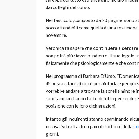
dai colleghi del corso.
Nel fascicolo, composto da 90 pagine, sono s
poco attendibili come quella di una testimone c
novembre.
Veronica fa sapere che
continuerà a cercare 
non potrà più riaverlo indietro. Il suo legale, 
fisicamente che psicologicamente e che contin
Nel programma di Barbara D’Urso, “Domenica Li
disposta a fare di tutto per aiutarla e per q
vorrebbe andare a trovare la sorella minore i
suoi familiari hanno fatto di tutto per render
posizione con le loro dichiarazioni.
Intanto gli inquirenti stanno esaminando alcun
in casa. Si tratta di un paio di forbici e della
ci
giorni.