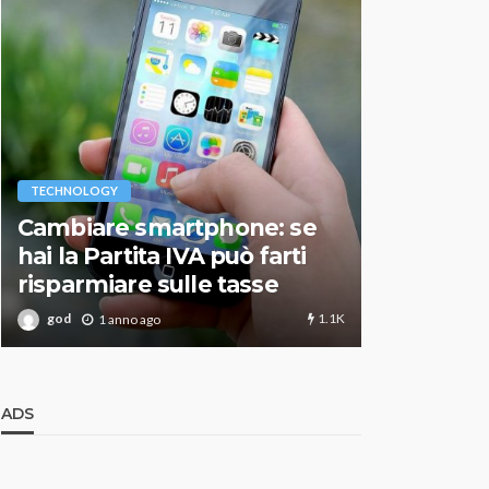
VARIE
TECHNOLOGY
Migliori r
Cambiare smartphone: se
guida agg
hai la Partita IVA può farti
scegliere
risparmiare sulle tasse
perfetto
1.1K
god
god
1 anno ago
1 an
ADS