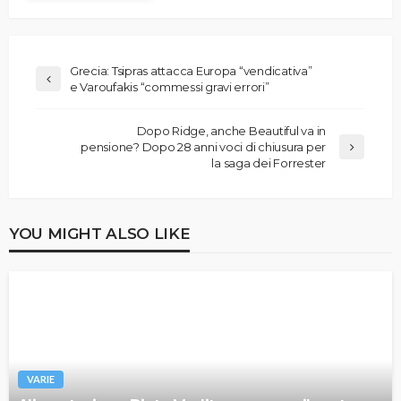
Grecia: Tsipras attacca Europa “vendicativa”
e Varoufakis “commessi gravi errori”
Dopo Ridge, anche Beautiful va in
pensione? Dopo 28 anni voci di chiusura per
la saga dei Forrester
YOU MIGHT ALSO LIKE
VARIE