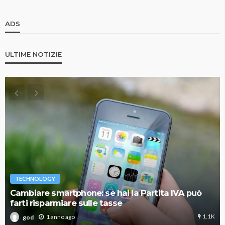
ADS
ULTIME NOTIZIE
TECHNOLOGY
Cambiare smartphone: se hai la Partita IVA può
farti risparmiare sulle tasse
1.1K
1 anno ago
god