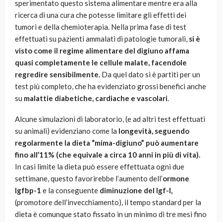
sperimentato questo sistema alimentare mentre era alla
ricerca di una cura che potesse limitare gli effetti dei
tumori e della chemioterapia. Nella prima fase di test
effettuati su pazienti ammalati di patologie tumorali,
si è
visto come il regime alimentare del digiuno affama
quasi completamente le cellule malate, facendole
regredire sensibilmente.
Da quel dato si è partiti per un
test più completo, che ha evidenziato grossi benefici anche
su
malattie diabetiche, cardiache e vascolari
.
Alcune simulazioni di laboratorio, (e ad altri test effettuati
su animali) evidenziano come la
longevità, seguendo
regolarmente la dieta “mima-digiuno” può aumentare
fino all’11% (che equivale a circa 10 anni in più di vita).
In casi limite la dieta può essere effettuata ogni due
settimane, questo favorirebbe l’aumento dell’
ormone
Igfbp-1
e la conseguente
diminuzione del Igf-I,
(promotore dell’invecchiamento), il tempo standard per la
dieta è comunque stato fissato in un minimo di tre mesi fino