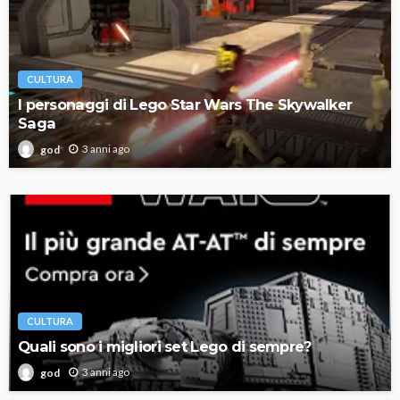
CULTURA
I personaggi di Lego Star Wars The Skywalker
Saga
3 anni ago
god
CULTURA
Quali sono i migliori set Lego di sempre?
3 anni ago
god