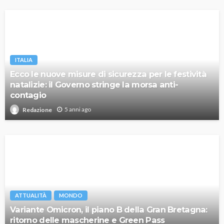
ITALIA
Ecco le nuove misure di sicurezza per le festività
natalizie: il Governo stringe la morsa anti-
contagio
5 anni ago
Redazione
ATTUALITÀ
MONDO
Variante Omicron, il piano B della Gran Bretagna:
ritorno delle mascherine e Green Pass