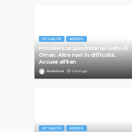
ATTUALITÀ
MONDO
Petroliera sequestrata nel Golfo di
Oman. Altre navi in difficoltà.
Accuse all’Iran
Redazione
5 anni ago
ATTUALITÀ
MONDO