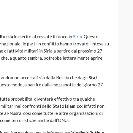
 Russia
in merito al cessate il fuoco in
Siria
.
Questo
AUTO
SPORT
rnazionale: le parti in conflitto hanno trovato l’intesa su
MG alle Final 8 di Coppa
di attività militari in Siria a partire dal prossimo 27
Davis: tennis mondiale e
 che, a quanto sembra, potrebbe letteralmente aprire
passione per
quale
l’automobilismo
o prato
abbracciano la stessa causa
i andranno accettati sia dalla Russia che dagli
Stati
uesto modo, a partire dalla mezzanotte del giorno 27
785
582
god
9 mesi ago
tutta probabilità, diventerà effettivo tra qualche
militari nei confronti dello
Stato Islamico
: infatti non
e al-Nusra, così come tutte le altre organizzazioni di
 come terroristiche anche dall’ONU.
, cui è preceduta una telefonata tra
Vladimir Putin e