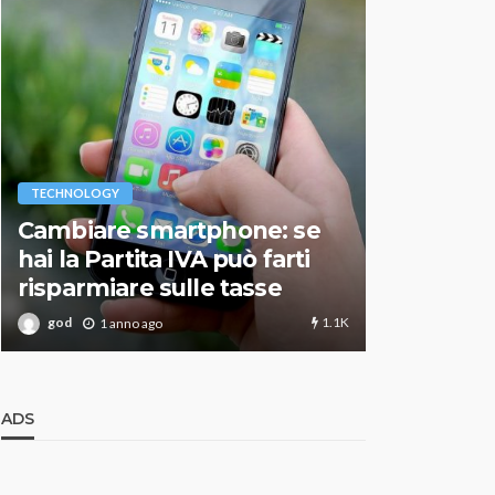
VARIE
TECHNOLOGY
Migliori r
Cambiare smartphone: se
guida agg
hai la Partita IVA può farti
scegliere
risparmiare sulle tasse
perfetto
1.1K
god
god
1 anno ago
1 an
ADS