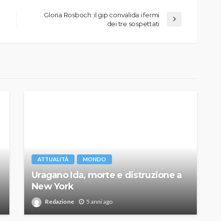
Gloria Rosboch: il gip convalida i fermi
dei tre sospettati
ATTUALITÀ
MONDO
Uragano Ida, morte e distruzione a
New York
Redazione
5 anni ago