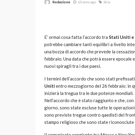
Redazione
10 anni ago
Siria
E’ ormai cosa fatta l’accordo tra
Stati Uniti e
potrebbe cambiare tanti equilibri a livello inte
una bozza di accordo che prevede la cessazione 
febbraio. Una data che potrà essere epocale e
VARIE
nuovi spiragli tra i due paesi.
Robot tagliaerba: 
scegliere per il tu
I termini dell’accordo che sono stati prefissat
Uniti
entro mezzogiorno del 26 febbraio: in q
god
1 anno ago
inizierà la tregua tra le due potenze mondiali.
Nell’accordo che è stato raggiunto e che, con 
giorno, sono state escluse tutte le operazioni 
sono previste tregue contro qaedisti del front
stampo religioso che sono state riconosciute
Il comunicato congiunto tra Mosca e New York