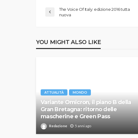
The Voice Of Italy: edizione 2016 tutta
nuova
YOU MIGHT ALSO LIKE
ATTUALITÀ
MONDO
Variante Omicron, il piano B della
Gran Bretagna: ritorno delle
mascherine e Green Pass
Redazione
5 anni ago