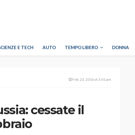
SCIENZE E TECH
AUTO
TEMPO LIBERO
DONNA
Feb. 23, 2016 at 3:01 pm
sia: cessate il
bbraio