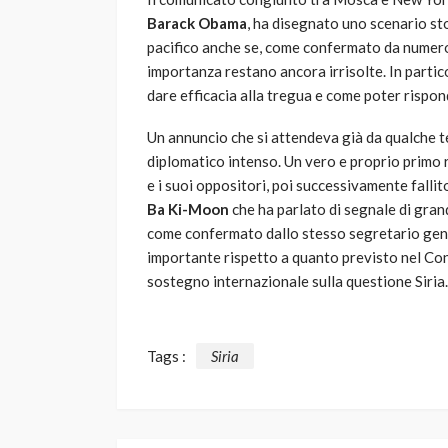
Barack Obama
, ha disegnato uno scenario sto
pacifico anche se, come confermato da numero
importanza restano ancora irrisolte. In partic
dare efficacia alla tregua e come poter rispon
Un annuncio che si attendeva già da qualche t
diplomatico intenso. Un vero e proprio primo 
e i suoi oppositori, poi successivamente falli
Ba Ki-Moon
che ha parlato di segnale di grand
come confermato dallo stesso segretario genera
importante rispetto a quanto previsto nel Con
sostegno internazionale sulla questione Siria.
Tags :
Siria