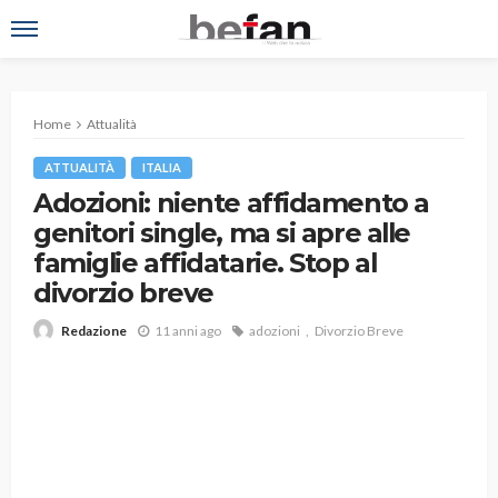
Home
Attualità
ATTUALITÀ
ITALIA
Adozioni: niente affidamento a
genitori single, ma si apre alle
famiglie affidatarie. Stop al
divorzio breve
11 anni ago
adozioni
Divorzio Breve
Redazione