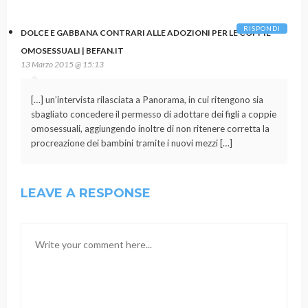
RISPONDI
DOLCE E GABBANA CONTRARI ALLE ADOZIONI PER LE COPPIE
OMOSESSUALI | BEFAN.IT
13 Marzo 2015 @ 15:13
[…] un’intervista rilasciata a Panorama, in cui ritengono sia
sbagliato concedere il permesso di adottare dei figli a coppie
omosessuali, aggiungendo inoltre di non ritenere corretta la
procreazione dei bambini tramite i nuovi mezzi […]
LEAVE A RESPONSE