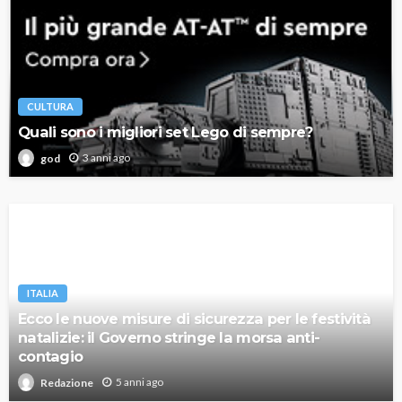
CULTURA
Quali sono i migliori set Lego di sempre?
3 anni ago
god
ITALIA
Ecco le nuove misure di sicurezza per le festività
natalizie: il Governo stringe la morsa anti-
contagio
5 anni ago
Redazione