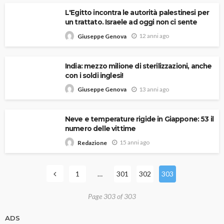
L'Egitto incontra le autorità palestinesi per
un trattato. Israele ad oggi non ci sente
12 anni ago
Giuseppe Genova
India: mezzo milione di sterilizzazioni, anche
con i soldi inglesi!
13 anni ago
Giuseppe Genova
Neve e temperature rigide in Giappone: 53 il
numero delle vittime
15 anni ago
Redazione
1
…
301
302
303
Page 303 of 303
ADS