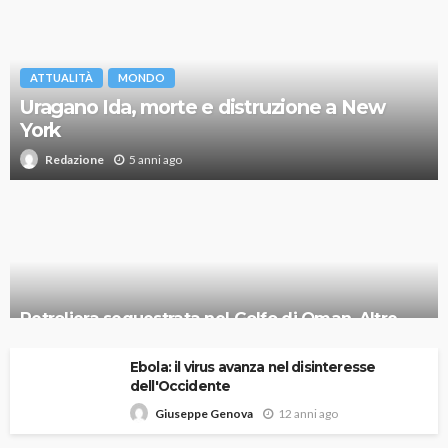
ATTUALITÀ
MONDO
Uragano Ida, morte e distruzione a New
York
5 anni ago
Redazione
Petroliera sequestrata nel Golfo di Oman. Altre
navi in difficoltà. Accuse all’Iran
Ebola: il virus avanza nel disinteresse
dell'Occidente
12 anni ago
Giuseppe Genova