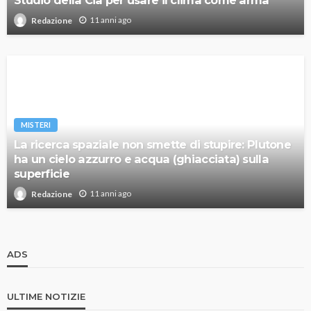
Studio della Cia per usare il clima come arma
11 anni ago
Redazione
MISTERI
La ricerca spaziale non smette di stupire: Plutone
ha un cielo azzurro e acqua (ghiacciata) sulla
superficie
11 anni ago
Redazione
ADS
ULTIME NOTIZIE