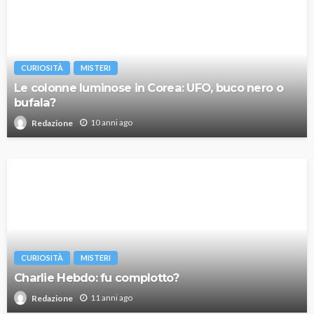
CURIOSITÀ
MISTERI
Le colonne luminose in Corea: UFO, buco nero o
bufala?
10 anni ago
Redazione
CURIOSITÀ
MISTERI
Charlie Hebdo: fu complotto?
11 anni ago
Redazione