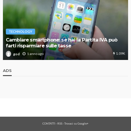
TECHNOLOGY
Cambiare smartphone: se hai la Partita IVA può
farti risparmiare sulle tasse
1.09K
1 anno ago
god
ADS
CONTATTI
-
RSS
-
Trovaci su Google+