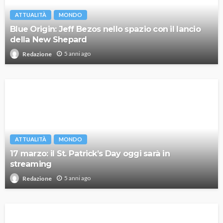
ATTUALITÀ
MONDO
Blue Origin: Jeff Bezos nello spazio con il lancio
della New Shepard
5 anni ago
Redazione
ATTUALITÀ
MONDO
17 marzo: il St. Patrick’s Day oggi sarà in
streaming
5 anni ago
Redazione