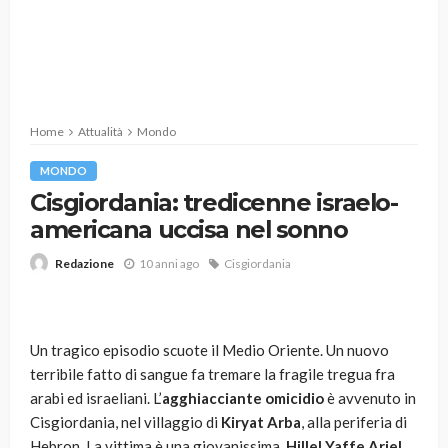
Home
Attualità
Mondo
MONDO
Cisgiordania: tredicenne israelo-
americana uccisa nel sonno
10 anni ago
Cisgiordania
Redazione
Un tragico episodio scuote il Medio Oriente. Un nuovo
terribile fatto di sangue fa tremare la fragile tregua fra
arabi ed israeliani. L’
agghiacciante omicidio
è avvenuto in
Cisgiordania, nel villaggio di
Kiryat Arba
, alla periferia di
Hebron. La vittima è una giovanissima,
Hillel Yaffe Ariel
,