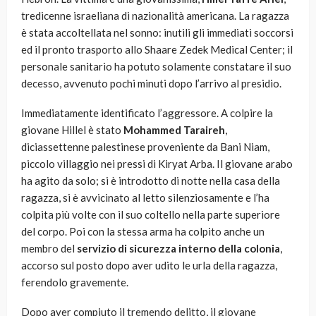
tredicenne israeliana di nazionalità americana. La ragazza
è stata accoltellata nel sonno: inutili gli immediati soccorsi
ed il pronto trasporto allo Shaare Zedek Medical Center; il
personale sanitario ha potuto solamente constatare il suo
decesso, avvenuto pochi minuti dopo l’arrivo al presidio.
Immediatamente identificato l’aggressore. A colpire la
giovane Hillel è stato
Mohammed Taraireh
,
diciassettenne palestinese proveniente da Bani Niam,
piccolo villaggio nei pressi di Kiryat Arba. Il giovane arabo
ha agito da solo; si è introdotto di notte nella casa della
ragazza, si è avvicinato al letto silenziosamente e l’ha
colpita più volte con il suo coltello nella parte superiore
del corpo. Poi con la stessa arma ha colpito anche un
membro del
servizio di sicurezza interno della colonia
,
accorso sul posto dopo aver udito le urla della ragazza,
ferendolo gravemente.
Dopo aver compiuto il tremendo delitto, il giovane