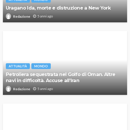
Uragano Ida, morte e distruzione a New York
5 anni ago
Redazione
ATTUALITÀ
MONDO
Petroliera sequestrata nel Golfo di Oman. Altre
navi in difficoltà. Accuse all’Iran
5 anni ago
Redazione