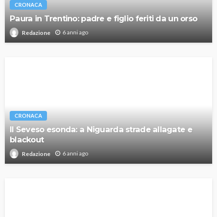
CRONACA
Paura in Trentino: padre e figlio feriti da un orso
6 anni ago
Redazione
CRONACA
Il Seveso esonda: a Niguarda strade allagate e
blackout
6 anni ago
Redazione