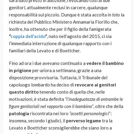
sarà dato presto in adozione, revocando così ai due
genitori, attualmente reclusi in carcere, qualunque
responsabilità sul piccolo. Dunque è stata accolta
in toto
la
richiesta del Pubblico Ministero Annamaria Fiorillo che,
inoltre, ha ottenuto che per il figlio della famigerata
“
coppia dell’acido
“
, nato nell’agosto del 2015, ci sia
l’immediata interruzione di qualunque rapporto con i
familiari della Levato e di Boettcher.
Fino ad ora i due avevano continuato a
vedere il bambino
in prigione
per un’ora a settimana, grazie a una
disposizione provvisoria. Tuttavia, il Tribunale del
capoluogo lombardo ha deciso di
revocare ai genitori
questo diritto
tenendo conto di quella che, nelle
motivazioni, è stata definita
“l’inadeguatezza di entrambe le
figure genitoriali nel rapporto con il bambino”
, oltre che della
patologia
riscontrata nei loro
“assetti personologici
“:
insomma, secondo i giudici, il
perverso legame
tra la
Levato e Boettcher sconsiglierebbe che siano loro a