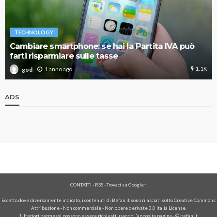
TECHNOLOGY
Cambiare smartphone: se hai la Partita IVA può
farti risparmiare sulle tasse
1.1K
1 anno ago
god
ADS
CONTATTI
-
RSS
-
Trovaci su Google+
Eccetto dove diversamente indicato, i contenuti di Befan.it sono rilasciati sotto Creative Commons
Attribuzione - Non commerciale - Non opere derivate 3.0 Italia License.
Ulteriori permessi possono essere richiesti usando l'
apposita pagina
- © befan.it