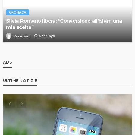
CRONACA
Silvia Romano libera: “Conversione all’Islam una
mia scelta”
6 anni ago
Redazione
ADS
ULTIME NOTIZIE