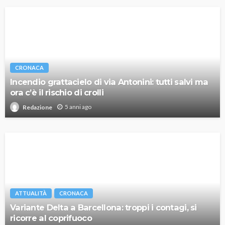
CRONACA
Incendio grattacielo di via Antonini: tutti salvi ma
ora c’è il rischio di crolli
5 anni ago
Redazione
ATTUALITÀ
CRONACA
Variante Delta a Barcellona: troppi i contagi, si
ricorre al coprifuoco