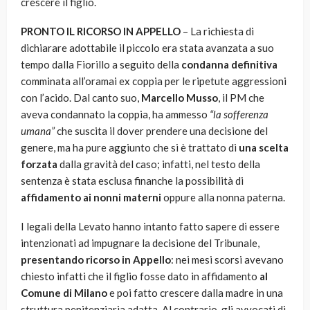
crescere il figlio.
PRONTO IL RICORSO IN APPELLO
– La richiesta di
dichiarare adottabile il piccolo era stata avanzata a suo
tempo dalla Fiorillo a seguito della
condanna definitiva
comminata all’oramai ex coppia per le ripetute aggressioni
con l’acido. Dal canto suo,
Marcello Musso
, il PM che
aveva condannato la coppia, ha ammesso
“la sofferenza
umana”
che suscita il dover prendere una decisione del
genere, ma ha pure aggiunto che si è trattato di
una scelta
forzata
dalla gravità del caso; infatti, nel testo della
sentenza è stata esclusa finanche la possibilità di
affidamento ai nonni materni
oppure alla nonna paterna.
I legali della Levato hanno intanto fatto sapere di essere
intenzionati ad impugnare la decisione del Tribunale,
presentando ricorso in Appello
: nei mesi scorsi avevano
chiesto infatti che il figlio fosse dato in affidamento
al
Comune di Milano
e poi fatto crescere dalla madre in una
struttura penitenziaria adatta. Al contrario, gli avvocati di