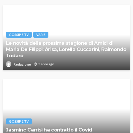
GOSSIP E TV
VARIE
Le novità della prossima stagione di Amici di
Maria De Filippi: Arisa, Lorella Cuccarini, Raimondo
Todaro
5 anni ago
Redazione
GOSSIP E TV
Jasmine Carrisi ha contratto il Covid