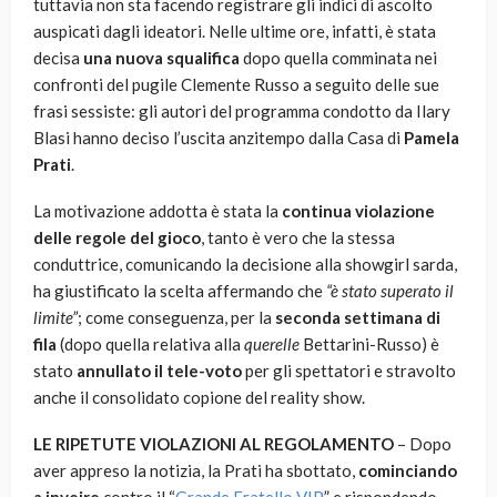
tuttavia non sta facendo registrare gli indici di ascolto
auspicati dagli ideatori. Nelle ultime ore, infatti, è stata
decisa
una nuova squalifica
dopo quella comminata nei
confronti del pugile Clemente Russo a seguito delle sue
frasi sessiste: gli autori del programma condotto da Ilary
Blasi hanno deciso l’uscita anzitempo dalla Casa di
Pamela
Prati
.
La motivazione addotta è stata la
continua violazione
delle regole del gioco
, tanto è vero che la stessa
conduttrice, comunicando la decisione alla showgirl sarda,
ha giustificato la scelta affermando che
“è stato superato il
limite”
; come conseguenza, per la
seconda settimana di
fila
(dopo quella relativa alla
querelle
Bettarini-Russo) è
stato
annullato il tele-voto
per gli spettatori e stravolto
anche il consolidato copione del reality show.
LE RIPETUTE VIOLAZIONI AL REGOLAMENTO
– Dopo
aver appreso la notizia, la Prati ha sbottato,
cominciando