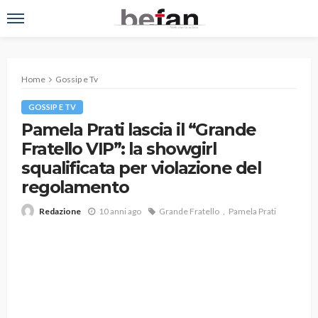
Home
Gossip e Tv
GOSSIP E TV
Pamela Prati lascia il “Grande
Fratello VIP”: la showgirl
squalificata per violazione del
regolamento
10 anni ago
Grande Fratello
Pamela Prati
Redazione