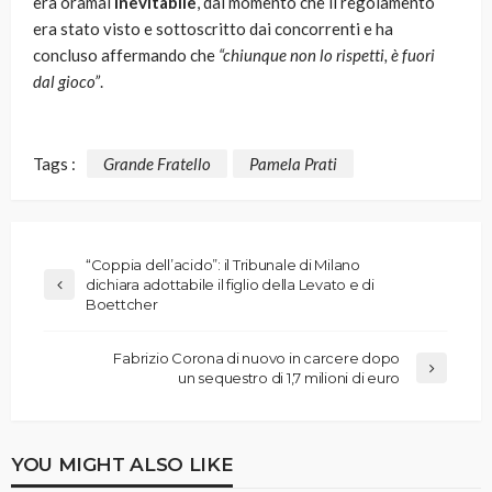
era oramai
inevitabile
, dal momento che il regolamento
era stato visto e sottoscritto dai concorrenti e ha
concluso affermando che
“chiunque non lo rispetti, è fuori
dal gioco”
.
Tags :
Grande Fratello
Pamela Prati
“Coppia dell’acido”: il Tribunale di Milano
dichiara adottabile il figlio della Levato e di
Boettcher
Fabrizio Corona di nuovo in carcere dopo
un sequestro di 1,7 milioni di euro
YOU MIGHT ALSO LIKE