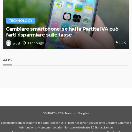
TECHNOLOGY
Cambiare smartphone: se hai la Partita IVA può
farti risparmiare sulle tasse
1.1K
1 anno ago
god
ADS
CONTATTI
-
RSS
-
Trovaci su Google+
Eccetto dove diversamente indicato, i contenuti di Befan.it sono rilasciati sotto Creative Commons
Attribuzione - Non commerciale - Non opere derivate 3.0 Italia License.
Ulteriori permessi possono essere richiesti usando l'
apposita pagina
- © befan.it