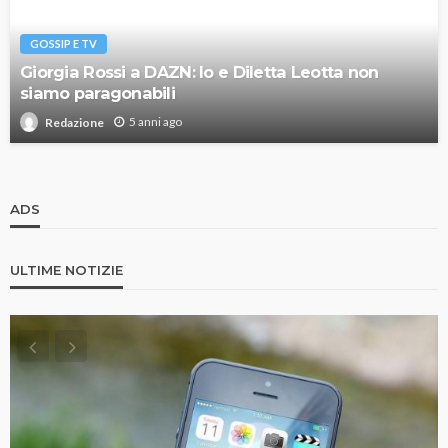
GOSSIP E TV
Giorgia Rossi a DAZN: Io e Diletta Leotta non
siamo paragonabili
5 anni ago
Redazione
ADS
ULTIME NOTIZIE