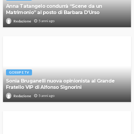
Anna Tatangelo condurrà “Scene da un
Matrimonio” al posto di Barbara D’Urso
5 anni ago
Redazione
GOSSIP E TV
Sonia Bruganelli nuova opinionista al Grande
Fratello VIP di Alfonso Signorini
5 anni ago
Redazione