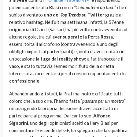
a inveire
contro il “
Grande Fratello VIP
” e rispondendo
polemicamente alla Blasi con un
“Chiamatemi un taxi!”
che è
subito diventato
uno dei
Top Trends
su Twitter
grazie al
relativo hashtag. Nell’ultima settimana, infatti, la 57enne
originaria di Ozieri (Sassari) ha più volte contravvenuto ad
alcune regole, tra cui
aver superato la Porta Rossa
,
essersi tolta il microfono (contravvenendo a uno degli
obblighi imposti ai partecipanti) e, inoltre, aver tentato in
un’occasione
la fuga dal reality show
; a far traboccare il
vaso, è stato tuttavia l’ennesimo rifiuto della diretta
interessata a presentarsi per il consueto appuntamento in
confessionale
.
Abbandonando gli studi, la Prati ha inoltre criticato tutti
coloro che, a suo dire, l’hanno fatta
“passare per un mostro”
,
rimpiangendo la propria decisione di aver accettato di
partecipare al programma. Dal canto suo,
Alfonso
Signorini
, uno degli opinionisti scelti da Ilary Blasi per
commentare le vicende del GF, ha spiegato che la squalifica